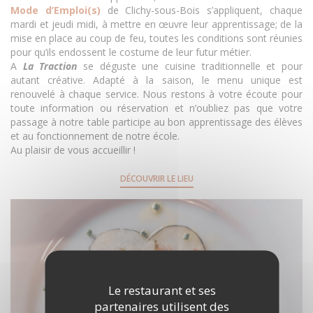
Mode d’Emploi(s)
de Clichy-sous-Bois s’appliquent, chaque
mardi et jeudi midi, à mettre en œuvre leur apprentissage; de la
mise en place au coup de feu, toutes les conditions sont réunies
pour qu’ils endossent le costume de leur futur métier.
A
La Traction
se déguste une cuisine traditionnelle et pour
autant créative. Adapté à la saison, le menu unique est
renouvelé à chaque service. Nous restons à votre écoute pour
toute information ou réservation et n’oubliez pas que votre
passage à notre table participe au bon apprentissage des élèves
et au fonctionnement de notre école.
Au plaisir de vous accueillir !
DÉCOUVRIR LE LIEU
Le restaurant et ses
partenaires utilisent des