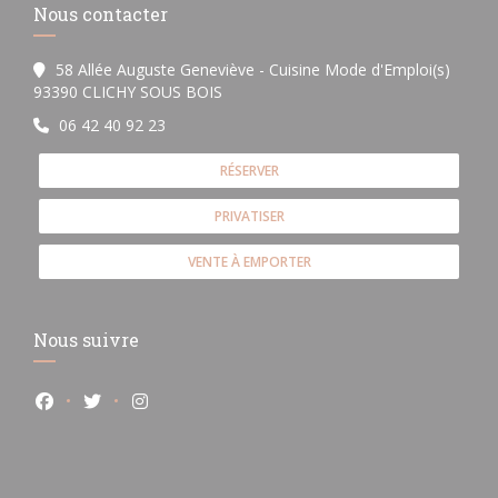
Nous contacter
58 Allée Auguste Geneviève - Cuisine Mode d'Emploi(s)
((ouvre une nouvelle fenêtre))
93390 CLICHY SOUS BOIS
06 42 40 92 23
RÉSERVER
PRIVATISER
VENTE À EMPORTER
Nous suivre
Facebook ((ouvre une nouvelle fenêtre))
Twitter ((ouvre une nouvelle fenêtre))
Instagram ((ouvre une nouvelle fenêtre))