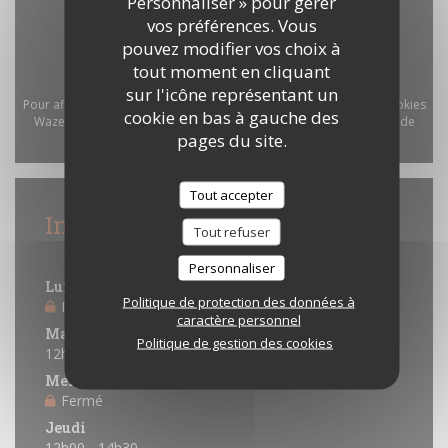
Personnaliser » pour gérer
vos préférences. Vous
pouvez modifier vos choix à
tout moment en cliquant
sur l'icône représentant un
Pour afficher la carte interactive Waze, vous devez accepter les cookies
cookie en bas à gauche des
Waze Map (Google). Ces cookies peuvent collecter des données de
pages du site.
navigation et de localisation.
Autoriser
Tout accepter
Infos pratiques
Tout refuser
Horaires
Personnaliser
Lundi
Politique de protection des données à
Fermé
caractère personnel
Mardi
Politique de gestion des cookies
12h00 - 14h30
Mercredi
Fermé
Jeudi
12h00 - 14h30