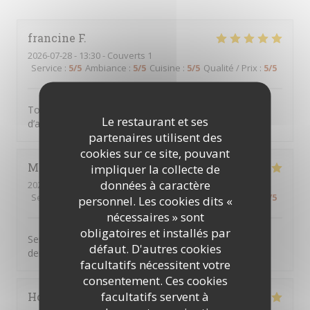
francine
F
2026-07-28
- 13:30 - Couverts 1
Service
:
5
/5
Ambiance
:
5
/5
Cuisine
:
5
/5
Qualité / Prix
:
5
/5
Tout était parfait comme d’habitude, c’est une chance
Le restaurant et ses
d’avoir CME à clichy sous bois
partenaires utilisent des
cookies sur ce site, pouvant
Marie jose
D
impliquer la collecte de
données à caractère
2026-07-23
- 12:45 - Couverts 2
Service
:
5
/5
Ambiance
:
5
/5
Cuisine
:
5
/5
Qualité / Prix
:
5
/5
personnel. Les cookies dits «
nécessaires » sont
obligatoires et installés par
Serveur aux petits soins cuisine très bonne on ne
défaut. D'autres cookies
demande qu’à y revenir
facultatifs nécessitent votre
consentement. Ces cookies
facultatifs servent à
Hocine
B