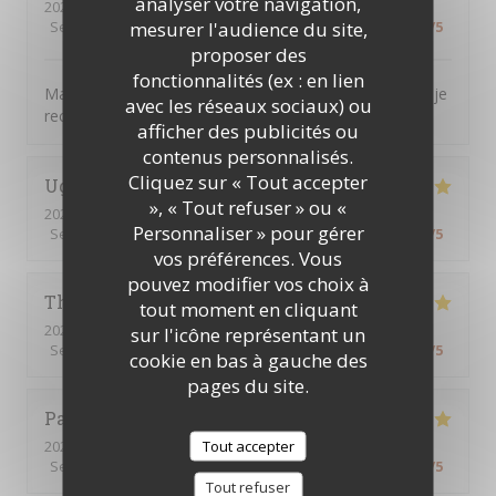
analyser votre navigation,
2026-07-16
- 12:30 - Couverts 7
mesurer l'audience du site,
Service
:
5
/5
Ambiance
:
5
/5
Cuisine
:
5
/5
Qualité / Prix
:
5
/5
proposer des
fonctionnalités (ex : en lien
Magnifique, tout était parfait. L’accueil la présentation je
avec les réseaux sociaux) ou
recommande encore merci
afficher des publicités ou
contenus personnalisés.
Cliquez sur « Tout accepter
Ughetto
Z
», « Tout refuser » ou «
2026-07-21
- 12:15 - Couverts 2
Personnaliser » pour gérer
Service
:
5
/5
Ambiance
:
5
/5
Cuisine
:
5
/5
Qualité / Prix
:
5
/5
vos préférences. Vous
pouvez modifier vos choix à
Thierry
B
tout moment en cliquant
2026-07-09
- 12:30 - Couverts 2
sur l'icône représentant un
Service
:
5
/5
Ambiance
:
5
/5
Cuisine
:
5
/5
Qualité / Prix
:
5
/5
cookie en bas à gauche des
pages du site.
Patrick
Q
Tout accepter
2026-07-09
- 12:15 - Couverts 16
Service
:
5
/5
Ambiance
:
5
/5
Cuisine
:
5
/5
Qualité / Prix
:
5
/5
Tout refuser