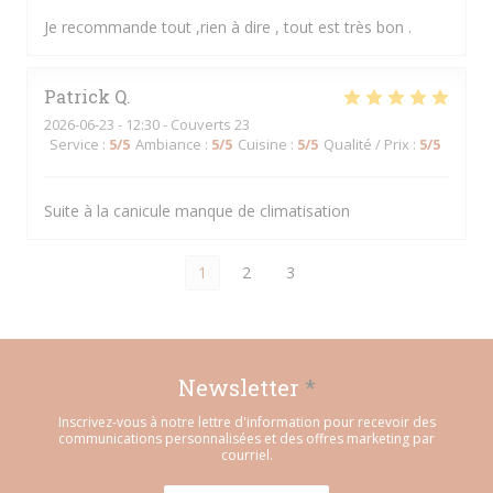
Je recommande tout ,rien à dire , tout est très bon .
Patrick
Q
2026-06-23
- 12:30 - Couverts 23
Service
:
5
/5
Ambiance
:
5
/5
Cuisine
:
5
/5
Qualité / Prix
:
5
/5
Suite à la canicule manque de climatisation
1
2
3
Newsletter
*
Inscrivez-vous à notre lettre d'information pour recevoir des
communications personnalisées et des offres marketing par
courriel.