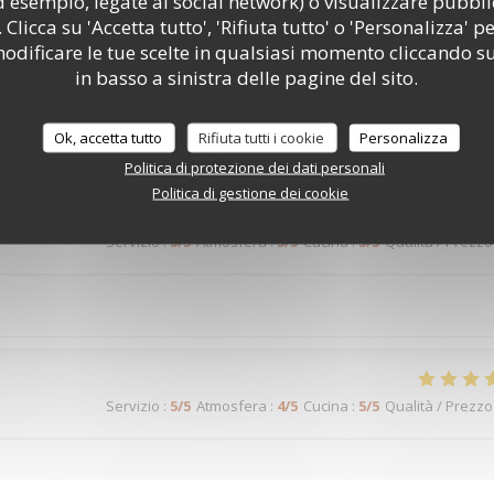
d esempio, legate ai social network) o visualizzare pubbli
 Clicca su 'Accetta tutto', 'Rifiuta tutto' o 'Personalizza' pe
odificare le tue scelte in qualsiasi momento cliccando su
Servizio
:
5
/5
Atmosfera
:
5
/5
Cucina
:
5
/5
Qualità / Prezzo
in basso a sinistra delle pagine del sito.
Ok, accetta tutto
Rifiuta tutti i cookie
Personalizza
Servizio
:
5
/5
Atmosfera
:
5
/5
Cucina
:
5
/5
Qualità / Prezzo
Politica di protezione dei dati personali
Politica di gestione dei cookie
Servizio
:
5
/5
Atmosfera
:
5
/5
Cucina
:
5
/5
Qualità / Prezzo
Servizio
:
5
/5
Atmosfera
:
4
/5
Cucina
:
5
/5
Qualità / Prezzo