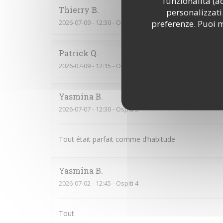
funzionalità (a
Thierry
B
personalizzati.
preferenze. Puoi m
2026-07-09
- 12:30 - Ospiti 2
Patrick
Q
2026-07-09
- 12:15 - Ospiti 16
Yasmina
B
2026-07-07
- 12:30 - Ospiti 3
Tout était parfait comme d’habitude
Yasmina
B
2026-07-02
- 12:45 - Ospiti 4
Tout