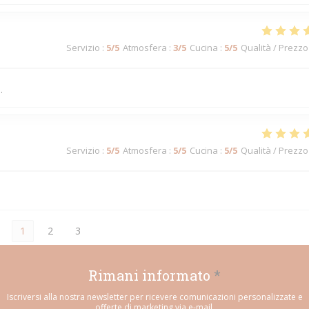
Servizio
:
5
/5
Atmosfera
:
3
/5
Cucina
:
5
/5
Qualità / Prezzo
.
Servizio
:
5
/5
Atmosfera
:
5
/5
Cucina
:
5
/5
Qualità / Prezzo
1
2
3
Rimani informato
*
Iscriversi alla nostra newsletter per ricevere comunicazioni personalizzate e
offerte di marketing via e-mail.