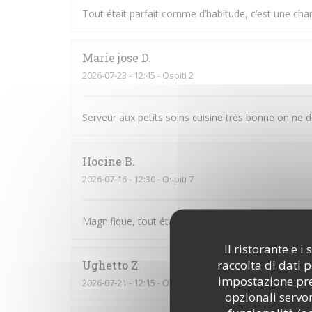
Tout était parfait comme d’habitude, c’est une cha
Marie jose
D
2026-07-23
- 12:45 - Ospiti 2
Serveur aux petits soins cuisine très bonne on ne 
Hocine
B
2026-07-16
- 12:30 - Ospiti 7
Magnifique, tout était parfait. L’accueil la prése
Il ristorante e 
raccolta di dati 
Ughetto
Z
impostazione pred
2026-07-21
- 12:15 - Ospiti 2
opzionali servon