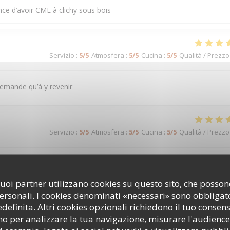
nce d’avoir CME à clichy sous bois
Servizio
:
5
/5
Atmosfera
:
5
/5
Cucina
:
5
/5
Qualità / Prezzo
demande qu’à y revenir
Servizio
:
5
/5
Atmosfera
:
5
/5
Cucina
:
5
/5
Qualità / Prezzo
ntation je recommande encore merci
i suoi partner utilizzano cookies su questo sito, che poss
personali. I cookies denominati «necessari» sono obbligator
efinita. Altri cookies opzionali richiedono il tuo consen
Servizio
:
5
/5
Atmosfera
:
5
/5
Cucina
:
5
/5
Qualità / Prezzo
o per analizzare la tua navigazione, misurare l'audience 