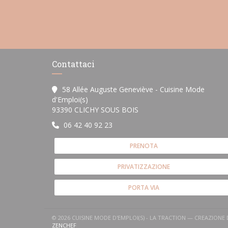
Contattaci
58 Allée Auguste Geneviève - Cuisine Mode
d'Emploi(s)
((apre una nuova finestra))
93390 CLICHY SOUS BOIS
06 42 40 92 23
PRENOTA
PRIVATIZZAZIONE
PORTA VIA
© 2026 CUISINE MODE D'EMPLOI(S) - LA TRACTION — CREAZIONE
((APRE UNA NUOVA FINESTRA))
ZENCHEF