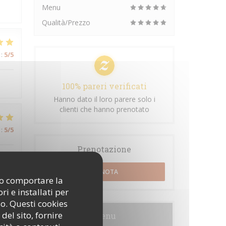
Menu
Qualità/Prezzo
:
5
/5
100% pareri verificati
Hanno dato il loro parere solo i
clienti che hanno prenotato
:
5
/5
Prenotazione
PRENOTA
ono comportare la
i e installati per
so. Questi cookies
:
5
/5
del sito, fornire
Menu