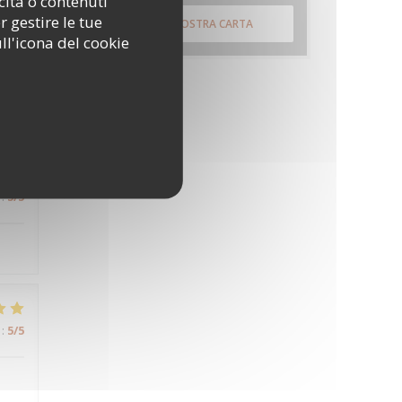
cità o contenuti
r gestire le tue
SCOPRI LA NOSTRA CARTA
ll'icona del cookie
:
5
/5
:
5
/5
:
5
/5
:
5
/5