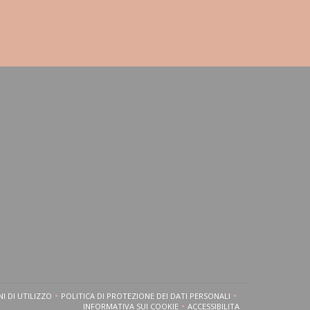
I DI UTILIZZO
POLITICA DI PROTEZIONE DEI DATI PERSONALI
OVA FINESTRA))
((APRE UNA NUOVA FINESTRA))
((APRE UNA NUOVA FINESTRA))
INFORMATIVA SUI COOKIE
ACCESSIBILITA