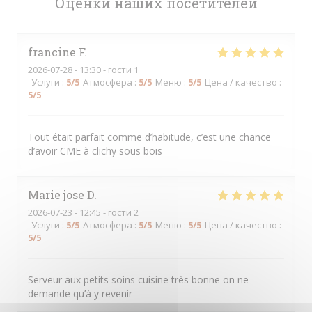
Оценки наших посетителей
francine
F
2026-07-28
- 13:30 - гости 1
Услуги
:
5
/5
Атмосфера
:
5
/5
Меню
:
5
/5
Цена / качество
:
5
/5
Tout était parfait comme d’habitude, c’est une chance
d’avoir CME à clichy sous bois
Marie jose
D
2026-07-23
- 12:45 - гости 2
Услуги
:
5
/5
Атмосфера
:
5
/5
Меню
:
5
/5
Цена / качество
:
5
/5
Serveur aux petits soins cuisine très bonne on ne
demande qu’à y revenir