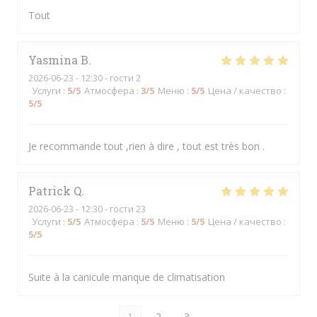
Tout
Yasmina
B
2026-06-23
- 12:30 - гости 2
Услуги
:
5
/5
Атмосфера
:
3
/5
Меню
:
5
/5
Цена / качество
:
5
/5
Je recommande tout ,rien à dire , tout est très bon .
Patrick
Q
2026-06-23
- 12:30 - гости 23
Услуги
:
5
/5
Атмосфера
:
5
/5
Меню
:
5
/5
Цена / качество
:
5
/5
Suite à la canicule manque de climatisation
1
2
3