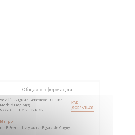
Общая информация
58 Allée Auguste Geneviève - Cuisine
КАК
Mode d'Emploi(s)
ДОБРАТЬСЯ
((открывается в новом окне))
93390 CLICHY SOUS BOIS
Метро
rer B Sevran-Livry ou rer E gare de Gagny