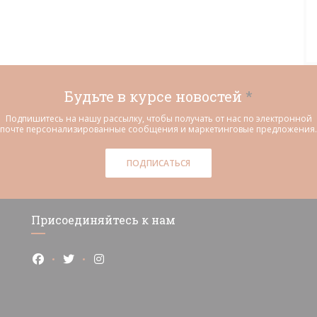
Будьте в курсе новостей
*
Подпишитесь на нашу рассылку, чтобы получать от нас по электронной
почте персонализированные сообщения и маркетинговые предложения.
ПОДПИСАТЬСЯ
Присоединяйтесь к нам
Facebook ((открывается в новом окне))
Twitter ((открывается в новом окне))
Instagram ((открывается в новом окне)
не))