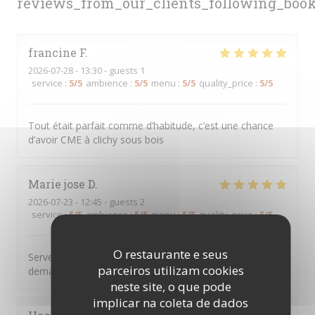
reviews_from_our_clients_following_boo
francine
F
2026-07-28
- 13:30 - guests 1
service
:
5
/5
ambience
:
5
/5
menu
:
5
/5
quality_price
:
5
/5
Tout était parfait comme d’habitude, c’est une chance
d’avoir CME à clichy sous bois
Marie jose
D
2026-07-23
- 12:45 - guests 2
service
:
5
/5
ambience
:
5
/5
menu
:
5
/5
quality_price
:
5
/5
O restaurante e seus
Serveur aux petits soins cuisine très bonne on ne
parceiros utilizam cookies
demande qu’à y revenir
neste site, o que pode
implicar na coleta de dados