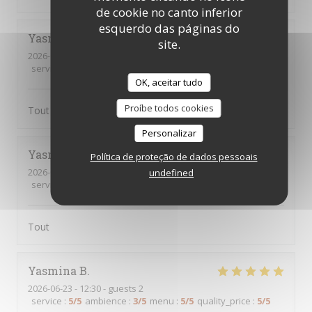
de cookie no canto inferior
esquerdo das páginas do
Yasmina
B
site.
2026-07-07
- 12:30 - guests 3
service
:
5
/5
ambience
:
5
/5
menu
:
5
/5
quality_price
:
5
/5
OK, aceitar tudo
Proíbe todos cookies
Tout était parfait comme d’habitude
Personalizar
Yasmina
B
Política de proteção de dados pessoais
2026-07-02
- 12:45 - guests 4
undefined
service
:
5
/5
ambience
:
4
/5
menu
:
5
/5
quality_price
:
5
/5
Tout
Yasmina
B
2026-06-23
- 12:30 - guests 2
service
:
5
/5
ambience
:
3
/5
menu
:
5
/5
quality_price
:
5
/5