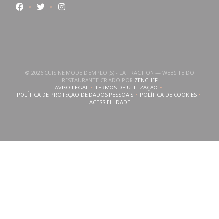
Facebook ((abre numa nova janela))
Twitter ((abre numa nova janela))
Instagram ((abre numa nova janela))
© 2026 CUISINE MODE D'EMPLOI(S) - LA TRACTION — WEBSITE DO
((ABRE NUMA NOVA JANE
RESTAURANTE CRIADO POR
ZENCHEF
AVISO LEGAL
TERMOS DE UTILIZAÇÃO
((ABRE NUMA NOVA JANELA))
((ABRE NUMA NOVA JANELA))
POLÍTICA DE PROTEÇÃO DE DADOS PESSOAIS
POLÍTICA DE COOKIES
((ABRE NUMA NOVA JANELA))
((ABRE NUMA NOVA
ACESSIBILIDADE
((ABRE NUMA NOVA JANELA))