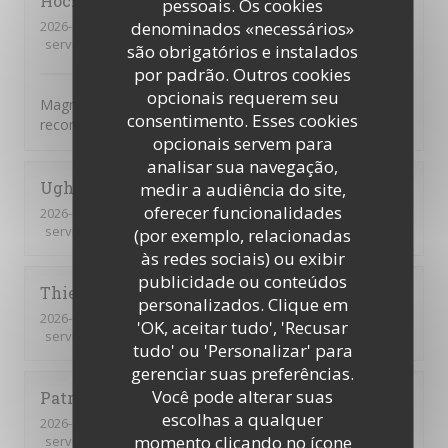
Hocine
B
pessoais. Os cookies
2026-07-16
- 12:30 - guests 7
denominados «necessários»
service
:
5
/5
ambience
:
5
/5
menu
:
5
/5
quality_price
:
5
/5
são obrigatórios e instalados
por padrão. Outros cookies
opcionais requerem seu
Magnifique, tout était parfait. L’accueil la présentation je
consentimento. Esses cookies
recommande encore merci
opcionais servem para
analisar sua navegação,
Ughetto
Z
medir a audiência do site,
oferecer funcionalidades
2026-07-21
- 12:15 - guests 2
service
:
5
/5
ambience
:
5
/5
menu
:
5
/5
quality_price
:
5
/5
(por exemplo, relacionadas
às redes sociais) ou exibir
publicidade ou conteúdos
Thierry
B
personalizados. Clique em
2026-07-09
- 12:30 - guests 2
'OK, aceitar tudo', 'Recusar
service
:
5
/5
ambience
:
5
/5
menu
:
5
/5
quality_price
:
5
/5
tudo' ou 'Personalizar' para
gerenciar suas preferências.
Você pode alterar suas
Patrick
Q
escolhas a qualquer
2026-07-09
- 12:15 - guests 16
momento clicando no ícone
service
:
5
/5
ambience
:
5
/5
menu
:
5
/5
quality_price
:
5
/5