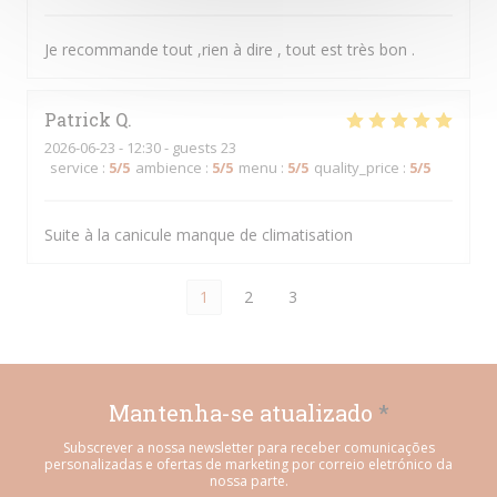
Je recommande tout ,rien à dire , tout est très bon .
Patrick
Q
2026-06-23
- 12:30 - guests 23
service
:
5
/5
ambience
:
5
/5
menu
:
5
/5
quality_price
:
5
/5
Suite à la canicule manque de climatisation
1
2
3
Mantenha-se atualizado
*
Subscrever a nossa newsletter para receber comunicações
personalizadas e ofertas de marketing por correio eletrónico da
nossa parte.