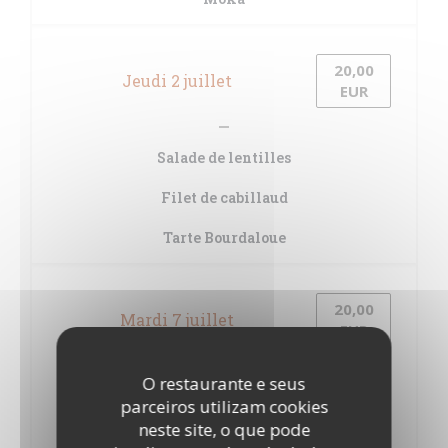
20,00
Jeudi 2 juillet
EUR
Salade de lentilles
Filet de cabillaud
Tarte Bourdaloue
20,00
Mardi 7 juillet
EUR
O restaurante e seus
Salade de pommes de terre
parceiros utilizam cookies
neste site, o que pode
Bavette Aloyau, galettes de pommes de terre