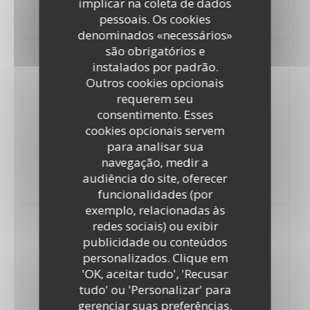
implicar na coleta de dados
pessoais. Os cookies
Bavarois caramel chocolat
denominados «necessários»
são obrigatórios e
instalados por padrão.
20,00
Jeudi 9 juillet
Outros cookies opcionais
EUR
requerem seu
consentimento. Esses
cookies opcionais servem
Oeufs mayonnaise
para analisar sua
Moules marinières, frites
navegação, medir a
audiência do site, oferecer
Paris-Brest
funcionalidades (por
exemplo, relacionadas às
redes sociais) ou exibir
20,00
publicidade ou conteúdos
Jeudi 16 juillet
EUR
personalizados. Clique em
'OK, aceitar tudo', 'Recusar
tudo' ou 'Personalizar' para
Gaspacho de courgette
gerenciar suas preferências.