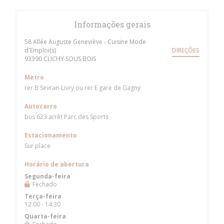
Informações gerais
58 Allée Auguste Geneviève - Cuisine Mode
d'Emploi(s)
DIREÇÕES
((abre numa nova janela))
93390 CLICHY SOUS BOIS
Metro
rer B Sevran-Livry ou rer E gare de Gagny
Autocarro
bus 623 arrêt Parc des Sports
Estacionamento
Sur place
Horário de abertura
Segunda-feira
Fechado
Terça-feira
12:00 - 14:30
Quarta-feira