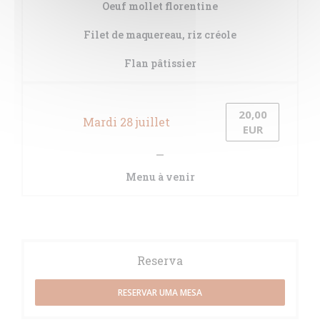
Oeuf mollet florentine
Filet de maquereau, riz créole
Flan pâtissier
20,00
Mardi 28 juillet
EUR
Menu à venir
Reserva
RESERVAR UMA MESA