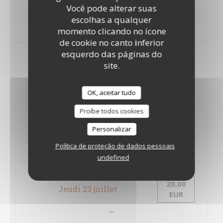
Você pode alterar suas
Dos de Merlu, pâtes fraîches, tian de légulmes
escolhas a qualquer
Panna Cotta caramel beurre salé
momento clicando no ícone
de cookie no canto inferior
esquerdo das páginas do
site.
20,00
Mardi 21 juillet
EUR
OK, aceitar tudo
Tarte à l'oignon
Proíbe todos cookies
Tajine de veau, boulgour
Personalizar
Política de proteção de dados pessoais
Opéra
undefined
20,00
Jeudi 23 juillet
EUR