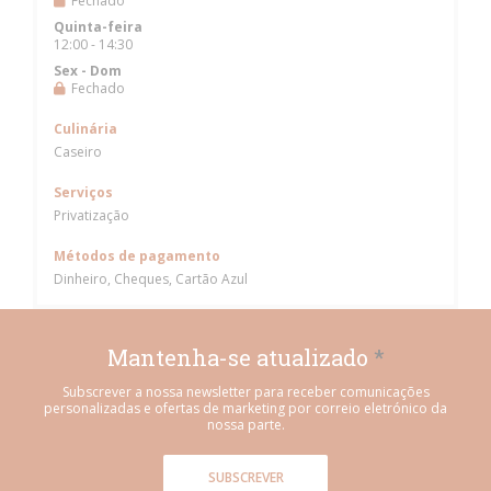
Fechado
Quinta-feira
12:00 - 14:30
Sex
-
Dom
Fechado
Culinária
Caseiro
Serviços
Privatização
Métodos de pagamento
Dinheiro, Cheques, Cartão Azul
Mantenha-se atualizado
*
Subscrever a nossa newsletter para receber comunicações
personalizadas e ofertas de marketing por correio eletrónico da
nossa parte.
SUBSCREVER