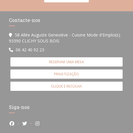
Contacte-nos
58 Allée Auguste Geneviève - Cuisine Mode d'Emploi(s)
((abre numa nova janela))
93390 CLICHY SOUS BOIS
06 42 40 92 23
RESERVAR UMA MESA
PRIVATIZAÇÃO
CLIQUE E RECOLHA
Siga-nos
Facebook ((abre numa nova janela))
Twitter ((abre numa nova janela))
Instagram ((abre numa nova janela))