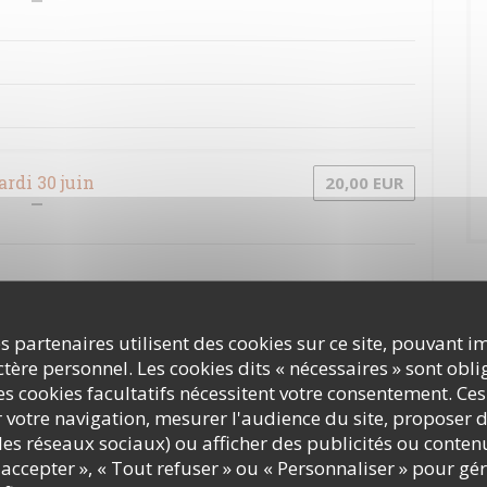
rdi 30 juin
20,00 EUR
s partenaires utilisent des cookies sur ce site, pouvant i
ère personnel. Les cookies dits « nécessaires » sont oblig
udi 2 juillet
20,00 EUR
s cookies facultatifs nécessitent votre consentement. Ces
r votre navigation, mesurer l'audience du site, proposer d
c les réseaux sociaux) ou afficher des publicités ou conte
accepter », « Tout refuser » ou « Personnaliser » pour gé