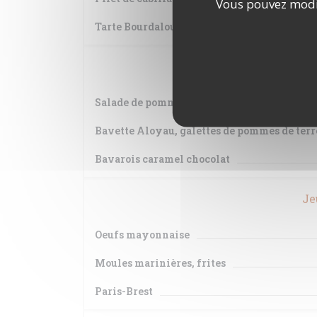
Vous pouvez modif
Tarte Bourdaloue
Mar
Salade de pommes de terre
Bavette Aloyau, galettes de pommes de terr
Bavarois caramel chocolat
Je
Oeufs mayonnaise
Moules marinières, frites
Paris-Brest