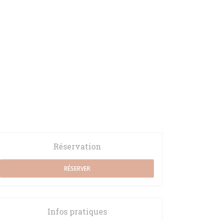
 16 juillet
Mardi 21 juillet
Jeudi 23 juillet
Mardi 28 juillet
Réservation
RÉSERVER
Infos pratiques