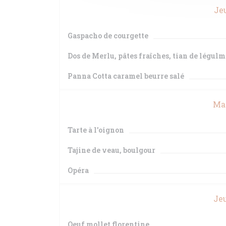
Jeu
Gaspacho de courgette
Dos de Merlu, pâtes fraîches, tian de légulm
Panna Cotta caramel beurre salé
Mar
Tarte à l'oignon
Tajine de veau, boulgour
Opéra
Jeu
Oeuf mollet florentine