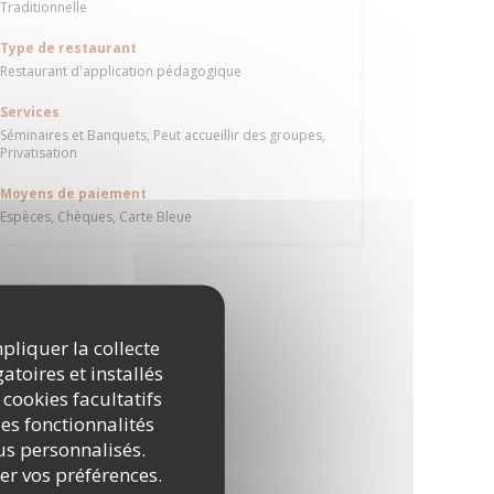
Traditionnelle
Type de restaurant
Restaurant d'application pédagogique
Services
Séminaires et Banquets, Peut accueillir des groupes,
Privatisation
Moyens de paiement
Espèces, Chèques, Carte Bleue
mpliquer la collecte
atoires et installés
 cookies facultatifs
es fonctionnalités
nus personnalisés.
rer vos préférences.