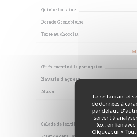
Quiche lorraine
Dorade Grenobloise
Tarte au chocolat
Ma
Œufs cocotte à la portugaise
Navarin d'agneau
Moka
Le restaurant et se
de données à caract
Je
par défaut. D'autre
servent à analyse
(ex : en lien ave
Salade de lentilles
Cliquez sur « Tout 
Filet de cabillaud