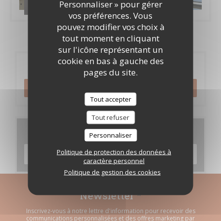
Personnaliser » pour gérer
Les brigades
vos préférences. Vous
pouvez modifier vos choix à
tout moment en cliquant
sur l'icône représentant un
cookie en bas à gauche des
Réservation
pages du site.
RÉSERVER
Tout accepter
Tout refuser
Cartes & Menus
Personnaliser
Politique de protection des données à
DÉCOUVRIR NOTRE CARTE
caractère personnel
Politique de gestion des cookies
Newsletter
*
Inscrivez-vous à notre lettre d'information pour recevoir des
communications personnalisées et des offres marketing par