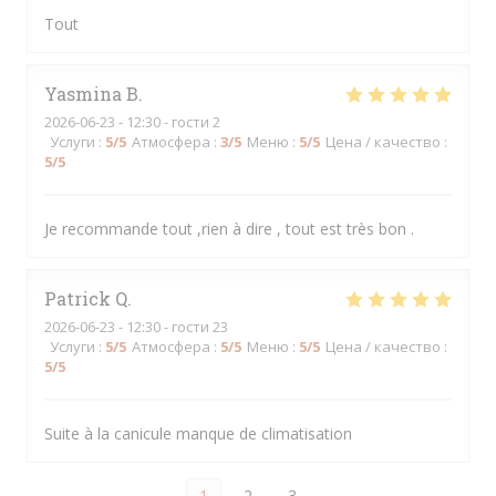
Tout
Yasmina
B
2026-06-23
- 12:30 - гости 2
Услуги
:
5
/5
Атмосфера
:
3
/5
Меню
:
5
/5
Цена / качество
:
5
/5
Je recommande tout ,rien à dire , tout est très bon .
Patrick
Q
2026-06-23
- 12:30 - гости 23
Услуги
:
5
/5
Атмосфера
:
5
/5
Меню
:
5
/5
Цена / качество
:
5
/5
Suite à la canicule manque de climatisation
1
2
3