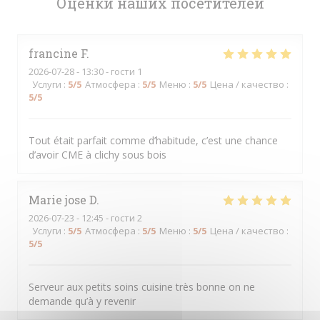
Оценки наших посетителей
francine
F
2026-07-28
- 13:30 - гости 1
Услуги
:
5
/5
Атмосфера
:
5
/5
Меню
:
5
/5
Цена / качество
:
5
/5
Tout était parfait comme d’habitude, c’est une chance
d’avoir CME à clichy sous bois
Marie jose
D
2026-07-23
- 12:45 - гости 2
Услуги
:
5
/5
Атмосфера
:
5
/5
Меню
:
5
/5
Цена / качество
:
5
/5
Serveur aux petits soins cuisine très bonne on ne
demande qu’à y revenir