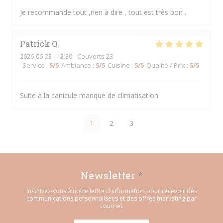
Je recommande tout ,rien à dire , tout est très bon .
Patrick
Q
2026-06-23
- 12:30 - Couverts 23
Service
:
5
/5
Ambiance
:
5
/5
Cuisine
:
5
/5
Qualité / Prix
:
5
/5
Suite à la canicule manque de climatisation
1
2
3
Newsletter
*
Inscrivez-vous à notre lettre d'information pour recevoir des
communications personnalisées et des offres marketing par
courriel.