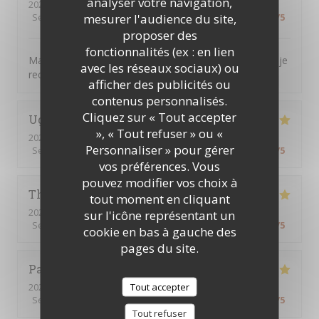
analyser votre navigation,
2026-07-16
- 12:30 - Couverts 7
mesurer l'audience du site,
Service
:
5
/5
Ambiance
:
5
/5
Cuisine
:
5
/5
Qualité / Prix
:
5
/5
proposer des
fonctionnalités (ex : en lien
Magnifique, tout était parfait. L’accueil la présentation je
avec les réseaux sociaux) ou
recommande encore merci
afficher des publicités ou
contenus personnalisés.
Cliquez sur « Tout accepter
Ughetto
Z
», « Tout refuser » ou «
2026-07-21
- 12:15 - Couverts 2
Personnaliser » pour gérer
Service
:
5
/5
Ambiance
:
5
/5
Cuisine
:
5
/5
Qualité / Prix
:
5
/5
vos préférences. Vous
pouvez modifier vos choix à
Thierry
B
tout moment en cliquant
2026-07-09
- 12:30 - Couverts 2
sur l'icône représentant un
Service
:
5
/5
Ambiance
:
5
/5
Cuisine
:
5
/5
Qualité / Prix
:
5
/5
cookie en bas à gauche des
pages du site.
Patrick
Q
Tout accepter
2026-07-09
- 12:15 - Couverts 16
Service
:
5
/5
Ambiance
:
5
/5
Cuisine
:
5
/5
Qualité / Prix
:
5
/5
Tout refuser