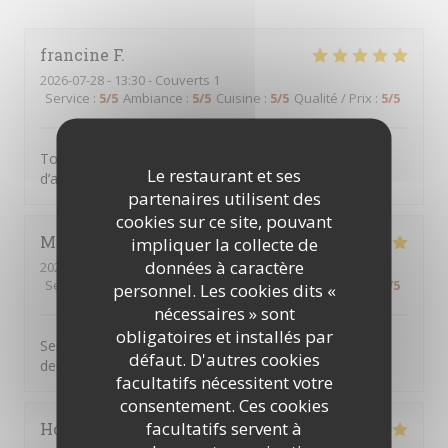
francine
F
2026-07-28
- 13:30 - Couverts 1
Service
:
5
/5
Ambiance
:
5
/5
Cuisine
:
5
/5
Qualité / Prix
:
5
/5
Tout était parfait comme d’habitude, c’est une chance
Le restaurant et ses
d’avoir CME à clichy sous bois
partenaires utilisent des
cookies sur ce site, pouvant
Marie jose
D
impliquer la collecte de
données à caractère
2026-07-23
- 12:45 - Couverts 2
Service
:
5
/5
Ambiance
:
5
/5
Cuisine
:
5
/5
Qualité / Prix
:
5
/5
personnel. Les cookies dits «
nécessaires » sont
obligatoires et installés par
Serveur aux petits soins cuisine très bonne on ne
défaut. D'autres cookies
demande qu’à y revenir
facultatifs nécessitent votre
consentement. Ces cookies
facultatifs servent à
Hocine
B