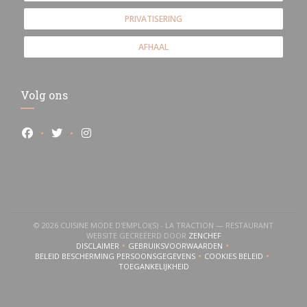
PRIVATISERING
AFHAAL
Volg ons
Facebook ((opent in een nieuw venster))
Twitter ((opent in een nieuw venster))
Instagram ((opent in een nieuw venster))
© 2026 CUISINE MODE D'EMPLOI(S) - LA TRACTION — RESTAURANT
((OPENT IN EEN NIEUW 
WEBSITE GECREËERD DOOR
ZENCHEF
DISCLAIMER
GEBRUIKSVOORWAARDEN
((OPENT IN EEN NIEUW VENSTER))
((OPENT IN EEN NIEUW VENSTER))
BELEID BESCHERMING PERSOONSGEGEVENS
COOKIES BELEID
((OPENT IN EEN NIEUW VENSTER))
((OPENT IN EEN NI
TOEGANKELIJKHEID
((OPENT IN EEN NIEUW VENSTER))