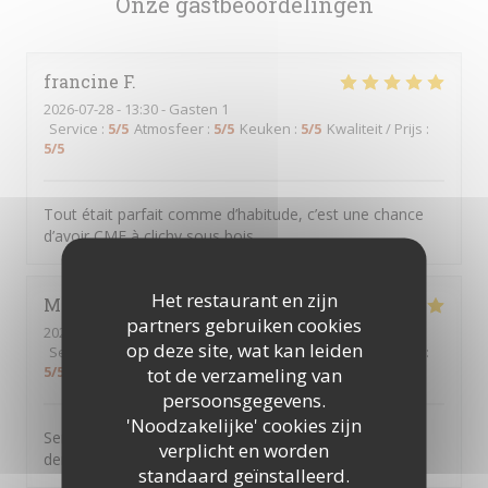
Onze gastbeoordelingen
francine
F
2026-07-28
- 13:30 - Gasten 1
Service
:
5
/5
Atmosfeer
:
5
/5
Keuken
:
5
/5
Kwaliteit / Prijs
:
5
/5
Tout était parfait comme d’habitude, c’est une chance
d’avoir CME à clichy sous bois
Het restaurant en zijn
Marie jose
D
partners gebruiken cookies
2026-07-23
- 12:45 - Gasten 2
op deze site, wat kan leiden
Service
:
5
/5
Atmosfeer
:
5
/5
Keuken
:
5
/5
Kwaliteit / Prijs
:
5
/5
tot de verzameling van
persoonsgegevens.
'Noodzakelijke' cookies zijn
Serveur aux petits soins cuisine très bonne on ne
verplicht en worden
demande qu’à y revenir
standaard geïnstalleerd.