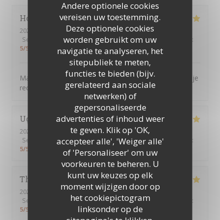
Andere optionele cookies
vereisen uw toestemming.
Hocine
B
Deze optionele cookies
2026-07-16
- 12:30 - Gasten 7
worden gebruikt om uw
Service
:
5
/5
Atmosfeer
:
5
/5
Keuken
:
5
/5
Kwaliteit / Prijs
:
5
/5
navigatie te analyseren, het
sitepubliek te meten,
functies te bieden (bijv.
Magnifique, tout était parfait. L’accueil la présentation je
gerelateerd aan sociale
recommande encore merci
netwerken) of
gepersonaliseerde
advertenties of inhoud weer
Ughetto
Z
te geven. Klik op 'OK,
2026-07-21
- 12:15 - Gasten 2
accepteer alle', 'Weiger alle'
Service
:
5
/5
Atmosfeer
:
5
/5
Keuken
:
5
/5
Kwaliteit / Prijs
:
5
/5
of 'Personaliseer' om uw
voorkeuren te beheren. U
kunt uw keuzes op elk
Thierry
B
moment wijzigen door op
2026-07-09
- 12:30 - Gasten 2
het cookiepictogram
Service
:
5
/5
Atmosfeer
:
5
/5
Keuken
:
5
/5
Kwaliteit / Prijs
:
linksonder op de
5
/5