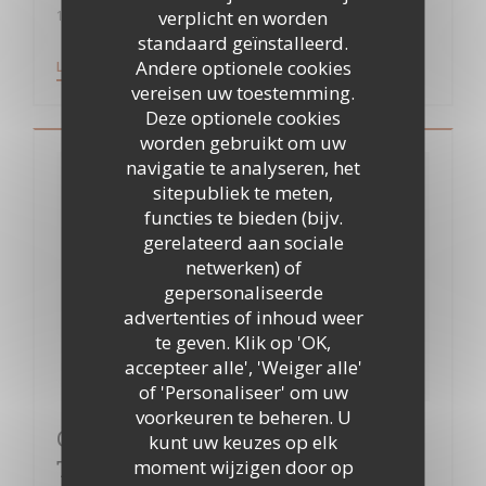
verplicht en worden
10/07/2018
standaard geïnstalleerd.
Andere optionele cookies
((OPENT IN EEN NIEUW VENSTER))
LEES HET ARTIKEL
vereisen uw toestemming.
Deze optionele cookies
worden gebruikt om uw
navigatie te analyseren, het
sitepubliek te meten,
functies te bieden (bijv.
gerelateerd aan sociale
netwerken) of
gepersonaliseerde
advertenties of inhoud weer
te geven. Klik op 'OK,
accepteer alle', 'Weiger alle'
of 'Personaliseer' om uw
voorkeuren te beheren. U
Clichy-sous-Bois : après l’école
kunt uw keuzes op elk
moment wijzigen door op
Thierry Marx, le restaurant