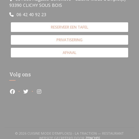
((opent in een nieuw venster))
93390 CLICHY SOUS BOIS
06 42 40 92 23
RESERVEER EEN TAFEL
PRIVATISERING
AFHAAL
Volg ons
Facebook ((opent in een nieuw venster))
Twitter ((opent in een nieuw venster))
Instagram ((opent in een nieuw venster))
© 2026 CUISINE MODE D'EMPLOI(S) - LA TRACTION — RESTAURANT
((OPENT IN EEN NIEUW 
WEBSITE GECREËERD DOOR
ZENCHEF