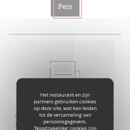
Pers
Het restaurant en zijn
partners gebruiken cookies
op deze site, wat kan leiden
tot de verzameling van
Cuisine mode d'emploi(s) à Clichy,
persoonsgegevens.
La banlieue bien dans son assiette
'Noodzakelijke' cookies zijn