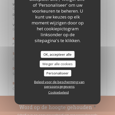
of 'Personaliseer' om uw
Woensdag
Gesloten
voorkeuren te beheren. U
Donderdag
kunt uw keuzes op elk
12:00 - 14:30
moment wijzigen door op
Vri
-
Zon
het cookiepictogram
Gesloten
linksonder op de
Keuken
sitepagina's te klikken.
Produits de saison, Eigengemaakt, Traditioneel Frans
Soort bedrijf
OK, accepteer alle
Culinair academierestaurant
Weiger alle cookies
Diensten
Personaliseer
Seminars en banketten, Geschikt voor groepen, Private Hire
Beleid voor de bescherming van
Betaalmethoden
persoonsgegevens
Contant geld, controles, Debetkaart
Cookiebeleid
Word op de hoogte gehouden
*