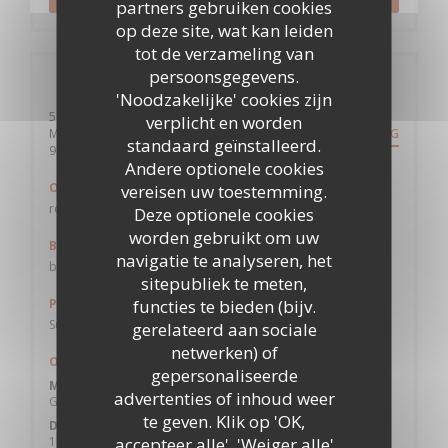
partners gebruiken cookies
op deze site, wat kan leiden
tot de verzameling van
persoonsgegevens.
Algemene informatie
'Noodzakelijke' cookies zijn
58 Allée Auguste Geneviève - Cuisine
verplicht en worden
Mode d'Emploi(s)
ROUTEBESCHRIJVING
standaard geïnstalleerd.
((opent in een nieuw venster))
93390 CLICHY SOUS BOIS
Andere optionele cookies
Ondergrondse
vereisen uw toestemming.
rer B Sevran-Livry ou rer E gare de Gagny
Deze optionele cookies
worden gebruikt om uw
Bus
navigatie te analyseren, het
bus 623 arrêt Parc des Sports
sitepubliek te meten,
functies te bieden (bijv.
Parkeren
Sur place
gerelateerd aan sociale
netwerken) of
Openingstijden
gepersonaliseerde
Maandag
advertenties of inhoud weer
Gesloten
te geven. Klik op 'OK,
Dinsdag
accepteer alle', 'Weiger alle'
12:00 - 14:30