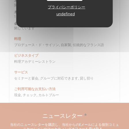
水曜日
閉じています
プライバシーポリシー
木曜日
undefined
12:00 - 14:30
金
-
日
閉じています
料理
プロデュース・ド・サイソン, 自家製, 伝統的なフランス語
ビジネスタイプ
料理アカデミーレストラン
サービス
セミナーと宴会, グループに対応できます, 貸し切り
ご利用可能なお支払い方法
現金, チェック, カルトブルー
ニュースレター
*
当社のニュースレターを購読し、当社からのEメールによる個別コミュ
ニケーションやマーケティングオファーを受け取る。