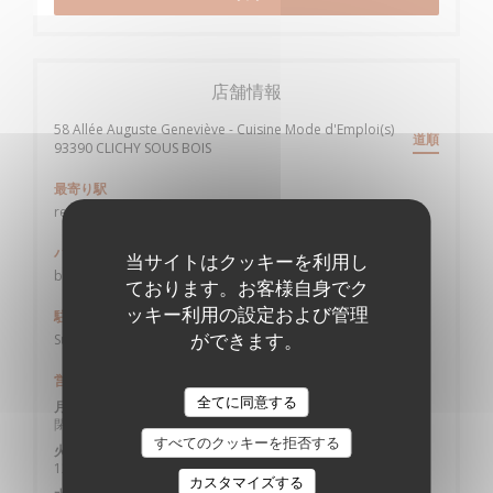
店舗情報
58 Allée Auguste Geneviève - Cuisine Mode d'Emploi(s)
道順
((新しいウィンドウで開きます))
93390 CLICHY SOUS BOIS
最寄り駅
rer B Sevran-Livry ou rer E gare de Gagny
バス
当サイトはクッキーを利用し
bus 623 arrêt Parc des Sports
ております。お客様自身でク
ッキー利用の設定および管理
駐車場
ができます。
Sur place
営業時間
全てに同意する
月曜日
閉じています
すべてのクッキーを拒否する
火曜日
12:00 - 14:30
カスタマイズする