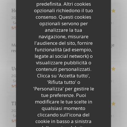
predefinita. Altri cookies
opzionali richiedono il tuo
Hocine
B
consenso. Questi cookies
2026-07-16
- 12:30 - Ospiti 7
opzionali servono per
Servizio
:
5
/5
Atmosfera
:
5
/5
Cucina
:
5
/5
Qualità / Prezzo
:
5
/5
analizzare la tua
navigazione, misurare
l'audience del sito, fornire
Magnifique, tout était parfait. L’accueil la présentation je
funzionalità (ad esempio,
recommande encore merci
legate ai social network) o
visualizzare pubblicità o
Ughetto
Z
contenuti personalizzati.
Clicca su 'Accetta tutto',
2026-07-21
- 12:15 - Ospiti 2
Servizio
:
5
/5
Atmosfera
:
5
/5
Cucina
:
5
/5
Qualità / Prezzo
:
'Rifiuta tutto' o
5
/5
'Personalizza' per gestire le
tue preferenze. Puoi
modificare le tue scelte in
Thierry
B
qualsiasi momento
2026-07-09
- 12:30 - Ospiti 2
cliccando sull'icona del
Servizio
:
5
/5
Atmosfera
:
5
/5
Cucina
:
5
/5
Qualità / Prezzo
:
cookie in basso a sinistra
5
/5