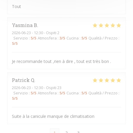
Tout
Yasmina
B
2026-06-23
- 12:30 - Ospiti 2
Servizio
:
5
/5
Atmosfera
:
3
/5
Cucina
:
5
/5
Qualità / Prezzo
:
5
/5
Je recommande tout ,rien à dire , tout est très bon .
Patrick
Q
2026-06-23
- 12:30 - Ospiti 23
Servizio
:
5
/5
Atmosfera
:
5
/5
Cucina
:
5
/5
Qualità / Prezzo
:
5
/5
Suite à la canicule manque de climatisation
1
2
3