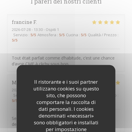
I pareri dei nostri clienti
francine
F
2026-07-28
- 13:30 - Ospiti 1
Servizio
:
5
/5
Atmosfera
:
5
/5
Cucina
:
5
/5
Qualità / Prezzo
:
5
/5
Tout était parfait comme d’habitude, c’est une chance
d’avoir CME à clichy sous bois
Il ristorante e i suoi partner
Marie jose
D
utilizzano cookies su questo
2026-07-23
- 12:45 - Ospiti 2
sito, che possono
Servizio
:
5
/5
Atmosfera
:
5
/5
Cucina
:
5
/5
Qualità / Prezzo
:
5
/5
comportare la raccolta di
dati personali. I cookies
denominati «necessari»
Serveur aux petits soins cuisine très bonne on ne
sono obbligatori e installati
demande qu’à y revenir
per impostazione