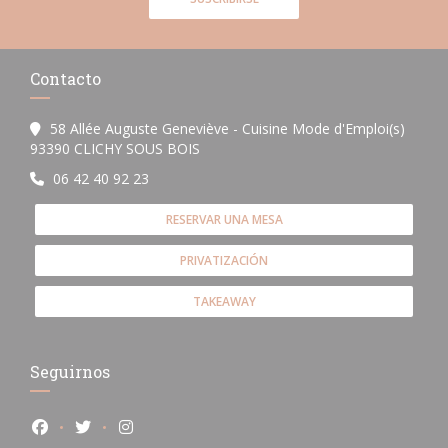
Contacto
58 Allée Auguste Geneviève - Cuisine Mode d'Emploi(s)
((abre en una nueva ventana))
93390 CLICHY SOUS BOIS
06 42 40 92 23
RESERVAR UNA MESA
PRIVATIZACIÓN
TAKEAWAY
Seguirnos
Facebook ((abre en una nueva ventana))
Twitter ((abre en una nueva ventana))
Instagram ((abre en una nueva ventana))