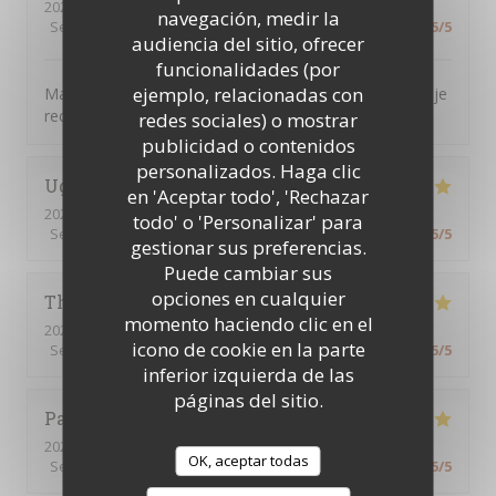
2026-07-16
- 12:30 - Invitados 7
navegación, medir la
Servicio
:
5
/5
Ambiente
:
5
/5
Menú
:
5
/5
Calidad / Precio
:
5
/5
audiencia del sitio, ofrecer
funcionalidades (por
ejemplo, relacionadas con
Magnifique, tout était parfait. L’accueil la présentation je
recommande encore merci
redes sociales) o mostrar
publicidad o contenidos
personalizados. Haga clic
Ughetto
Z
en 'Aceptar todo', 'Rechazar
2026-07-21
- 12:15 - Invitados 2
todo' o 'Personalizar' para
Servicio
:
5
/5
Ambiente
:
5
/5
Menú
:
5
/5
Calidad / Precio
:
5
/5
gestionar sus preferencias.
Puede cambiar sus
opciones en cualquier
Thierry
B
momento haciendo clic en el
2026-07-09
- 12:30 - Invitados 2
icono de cookie en la parte
Servicio
:
5
/5
Ambiente
:
5
/5
Menú
:
5
/5
Calidad / Precio
:
5
/5
inferior izquierda de las
páginas del sitio.
Patrick
Q
2026-07-09
- 12:15 - Invitados 16
OK, aceptar todas
Servicio
:
5
/5
Ambiente
:
5
/5
Menú
:
5
/5
Calidad / Precio
:
5
/5