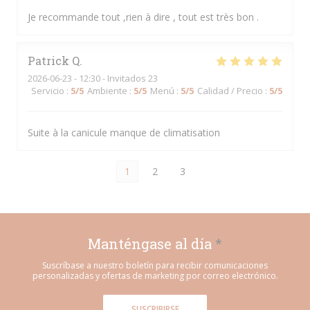
Je recommande tout ,rien à dire , tout est très bon .
Patrick
Q
2026-06-23
- 12:30 - Invitados 23
Servicio
:
5
/5
Ambiente
:
5
/5
Menú
:
5
/5
Calidad / Precio
:
5
/5
Suite à la canicule manque de climatisation
1
2
3
Manténgase al día
*
Suscríbase a nuestro boletín para recibir comunicaciones
personalizadas y ofertas de marketing por correo electrónico.
SUSCRIBIRSE