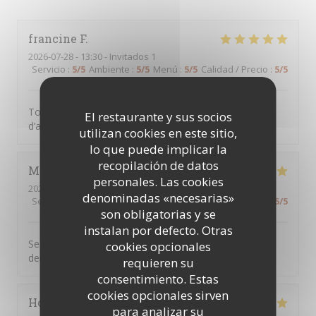
francine
F
2026-07-28
- 13:30 - Invitados 1
Servicio
:
5
/5
Ambiente
:
5
/5
Menú
:
5
/5
Calidad / Precio
:
5
/5
Tout était parfait comme d’habitude, c’est une chance
El restaurante y sus socios
d’avoir CME à clichy sous bois
utilizan cookies en este sitio,
lo que puede implicar la
recopilación de datos
Marie jose
D
personales. Las cookies
2026-07-23
- 12:45 - Invitados 2
denominadas «necesarias»
Servicio
:
5
/5
Ambiente
:
5
/5
Menú
:
5
/5
Calidad / Precio
:
5
/5
son obligatorias y se
instalan por defecto. Otras
Serveur aux petits soins cuisine très bonne on ne
cookies opcionales
demande qu’à y revenir
requieren su
consentimiento. Estas
cookies opcionales sirven
Hocine
B
para analizar su