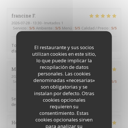
francine
F
2026-07-28
- 13:30 - Invitados 1
Servicio
:
5
/5
Ambiente
:
5
/5
Menú
:
5
/5
Calidad / Precio
:
5
/5
Tout était parfait comme d’habitude, c’est une chance
El restaurante y sus socios
d’avoir CME à clichy sous bois
utilizan cookies en este sitio,
lo que puede implicar la
recopilación de datos
Marie jose
D
personales. Las cookies
2026-07-23
- 12:45 - Invitados 2
denominadas «necesarias»
Servicio
:
5
/5
Ambiente
:
5
/5
Menú
:
5
/5
Calidad / Precio
:
5
/5
son obligatorias y se
instalan por defecto. Otras
Serveur aux petits soins cuisine très bonne on ne
cookies opcionales
demande qu’à y revenir
requieren su
consentimiento. Estas
cookies opcionales sirven
Hocine
B
para analizar su