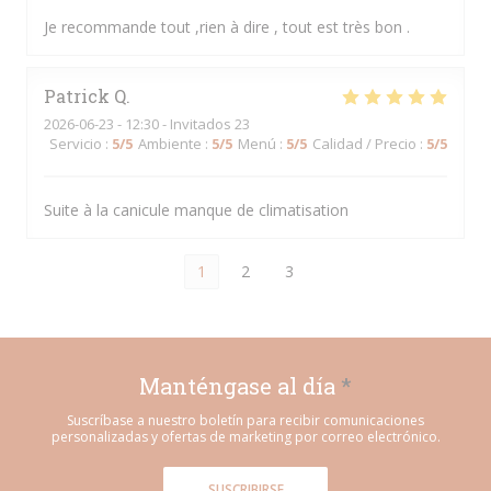
Je recommande tout ,rien à dire , tout est très bon .
Patrick
Q
2026-06-23
- 12:30 - Invitados 23
Servicio
:
5
/5
Ambiente
:
5
/5
Menú
:
5
/5
Calidad / Precio
:
5
/5
Suite à la canicule manque de climatisation
1
2
3
Manténgase al día
*
Suscríbase a nuestro boletín para recibir comunicaciones
personalizadas y ofertas de marketing por correo electrónico.
SUSCRIBIRSE