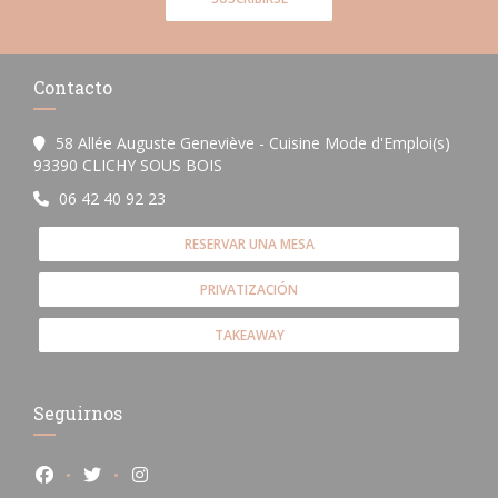
Contacto
58 Allée Auguste Geneviève - Cuisine Mode d'Emploi(s)
((abre en una nueva ventana))
93390 CLICHY SOUS BOIS
06 42 40 92 23
RESERVAR UNA MESA
PRIVATIZACIÓN
TAKEAWAY
Seguirnos
Facebook ((abre en una nueva ventana))
Twitter ((abre en una nueva ventana))
Instagram ((abre en una nueva ventana))