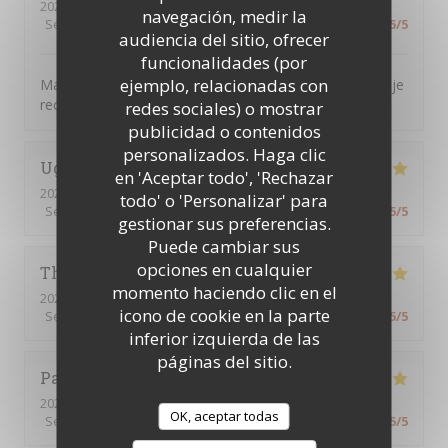
2026-07-16
- 12:30 - Invitados 7
navegación, medir la
Servicio
:
5
/5
Ambiente
:
5
/5
Menú
:
5
/5
Calidad / Precio
:
5
/5
audiencia del sitio, ofrecer
funcionalidades (por
ejemplo, relacionadas con
Magnifique, tout était parfait. L’accueil la présentation je
recommande encore merci
redes sociales) o mostrar
publicidad o contenidos
personalizados. Haga clic
Ughetto
Z
en 'Aceptar todo', 'Rechazar
2026-07-21
- 12:15 - Invitados 2
todo' o 'Personalizar' para
Servicio
:
5
/5
Ambiente
:
5
/5
Menú
:
5
/5
Calidad / Precio
:
5
/5
gestionar sus preferencias.
Puede cambiar sus
opciones en cualquier
Thierry
B
momento haciendo clic en el
2026-07-09
- 12:30 - Invitados 2
icono de cookie en la parte
Servicio
:
5
/5
Ambiente
:
5
/5
Menú
:
5
/5
Calidad / Precio
:
5
/5
inferior izquierda de las
páginas del sitio.
Patrick
Q
2026-07-09
- 12:15 - Invitados 16
OK, aceptar todas
Servicio
:
5
/5
Ambiente
:
5
/5
Menú
:
5
/5
Calidad / Precio
:
5
/5