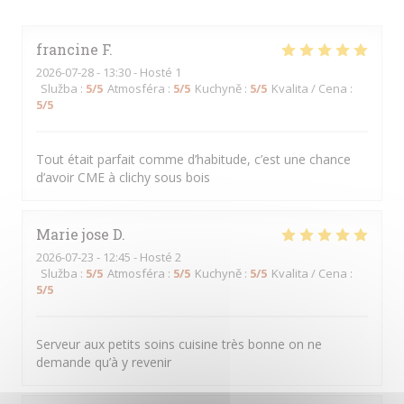
francine
F
2026-07-28
- 13:30 - Hosté 1
Služba
:
5
/5
Atmosféra
:
5
/5
Kuchyně
:
5
/5
Kvalita / Cena
:
5
/5
Tout était parfait comme d’habitude, c’est une chance
d’avoir CME à clichy sous bois
Marie jose
D
2026-07-23
- 12:45 - Hosté 2
Služba
:
5
/5
Atmosféra
:
5
/5
Kuchyně
:
5
/5
Kvalita / Cena
:
5
/5
Serveur aux petits soins cuisine très bonne on ne
demande qu’à y revenir