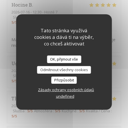
Hocine
B
2026-07-16
- 12:30 - Hosté 7
Služba
:
5
/5
Atmosféra
:
5
/5
Kuchyně
:
5
/5
Kvalita / Cena
:
5
/5
Tato stránka využívá
cookies a dává ti na výběr,
Magnifique, tout était parfait. L’accueil la présentation je
co chceš aktivovat
recommande encore merci
OK, přijmout vše
Ughetto
Z
Odmítnout všechny cookies
2026-07-21
- 12:15 - Hosté 2
Služba
:
5
/5
Atmosféra
:
5
/5
Kuchyně
:
5
/5
Kvalita / Cena
:
Přizpůsobit
5
/5
Zásady ochrany osobních údajů
undefined
Thierry
B
2026-07-09
- 12:30 - Hosté 2
Služba
:
5
/5
Atmosféra
:
5
/5
Kuchyně
:
5
/5
Kvalita / Cena
:
5
/5