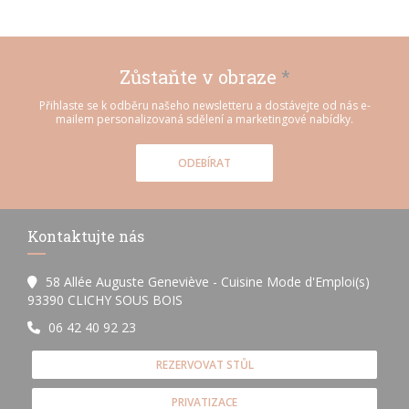
Zůstaňte v obraze
*
Přihlaste se k odběru našeho newsletteru a dostávejte od nás e-
mailem personalizovaná sdělení a marketingové nabídky.
ODEBÍRAT
Kontaktujte nás
58 Allée Auguste Geneviève - Cuisine Mode d'Emploi(s)
((otevře se v novém okně))
93390 CLICHY SOUS BOIS
06 42 40 92 23
REZERVOVAT STŮL
PRIVATIZACE