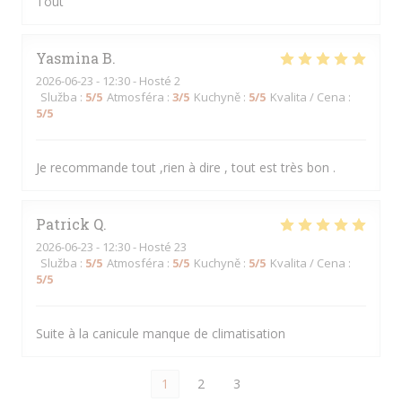
Tout
Yasmina
B
2026-06-23
- 12:30 - Hosté 2
Služba
:
5
/5
Atmosféra
:
3
/5
Kuchyně
:
5
/5
Kvalita / Cena
:
5
/5
Je recommande tout ,rien à dire , tout est très bon .
Patrick
Q
2026-06-23
- 12:30 - Hosté 23
Služba
:
5
/5
Atmosféra
:
5
/5
Kuchyně
:
5
/5
Kvalita / Cena
:
5
/5
Suite à la canicule manque de climatisation
1
2
3