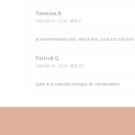
Yasmina
B
2026-06-23
- 12:30 - 来宾 2
Je recommande tout ,rien à dire , tout est très bon 
Patrick
Q
2026-06-23
- 12:30 - 来宾 23
Suite à la canicule manque de climatisation