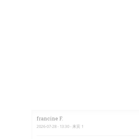
francine
F
2026-07-28
- 13:30 - 来宾 1