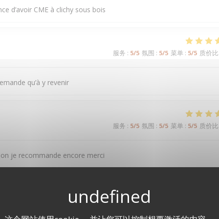
nce d’avoir CME à clichy sous bois
服务
:
5
/5
氛围
:
5
/5
菜单
:
5
/5
质价比
demande qu’à y revenir
服务
:
5
/5
氛围
:
5
/5
菜单
:
5
/5
质价比
ntation je recommande encore merci
服务
:
5
/5
氛围
:
5
/5
菜单
:
5
/5
质价比