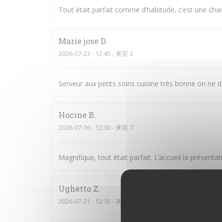
Tout était parfait comme d’habitude, c’est une cha
Marie jose
D
2026-07-23
- 12:45 - 来宾 2
Serveur aux petits soins cuisine très bonne on ne 
Hocine
B
2026-07-16
- 12:30 - 来宾 7
Magnifique, tout était parfait. L’accueil la prése
Ughetto
Z
2026-07-21
- 12:15 - 来宾 2