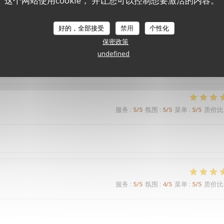
这个网站使用cookie， 并让您可以控制想要激活的内容。
服务
:
5
/5
氛围
:
5
/5
菜单
:
5
/5
质价比
好的，全部接受
禁用
个性化
保密政策
undefined
服务
:
5
/5
氛围
:
5
/5
菜单
:
5
/5
质价比
服务
:
5
/5
氛围
:
5
/5
菜单
:
5
/5
质价比
服务
:
5
/5
氛围
:
4
/5
菜单
:
5
/5
质价比