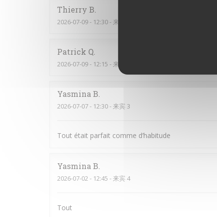
Thierry
B
2026-07-09
- 12:30 - 来宾 2
Patrick
Q
2026-07-09
- 12:15 - 来宾 16
Yasmina
B
2026-07-07
- 12:30 - 来宾 3
Tout était parfait comme d’habitude
Yasmina
B
2026-07-02
- 12:45 - 来宾 4
Tout