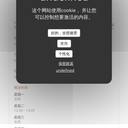
这个网站使用cookie， 并让您
一般信息
可以控制想要激活的内容。
58 Allée Auguste Geneviève - Cuisine Mode d'Emploi(s)
路线
((在新窗口中打开))
93390 CLICHY SOUS BOIS
好的，全部接受
地铁
禁用
rer B Sevran-Livry ou rer E gare de Gagny
个性化
巴士
bus 623 arrêt Parc des Sports
保密政策
undefined
停车
Sur place
营业时间
星期一
关闭
星期二
12:00 - 14:30
星期三
关闭