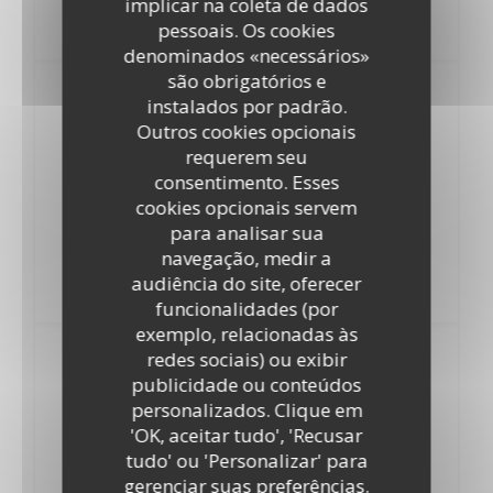
implicar na coleta de dados
pessoais. Os cookies
Bavarois caramel chocolat
denominados «necessários»
são obrigatórios e
instalados por padrão.
20,00
Jeudi 9 juillet
Outros cookies opcionais
EUR
requerem seu
consentimento. Esses
cookies opcionais servem
Oeufs mayonnaise
para analisar sua
Moules marinières, frites
navegação, medir a
audiência do site, oferecer
Paris-Brest
funcionalidades (por
exemplo, relacionadas às
redes sociais) ou exibir
20,00
publicidade ou conteúdos
Jeudi 16 juillet
EUR
personalizados. Clique em
'OK, aceitar tudo', 'Recusar
tudo' ou 'Personalizar' para
Gaspacho de courgette
gerenciar suas preferências.