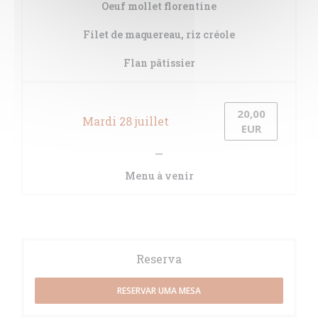
Oeuf mollet florentine
Filet de maquereau, riz créole
Flan pâtissier
20,00
Mardi 28 juillet
EUR
Menu à venir
Reserva
RESERVAR UMA MESA