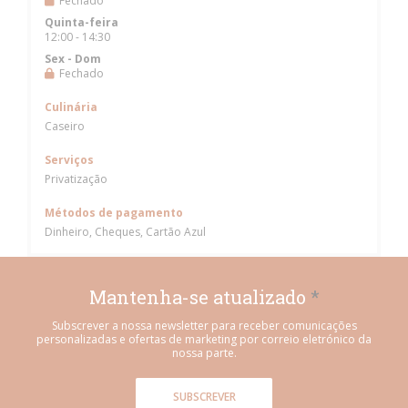
Fechado
Quinta-feira
12:00 - 14:30
Sex
-
Dom
Fechado
Culinária
Caseiro
Serviços
Privatização
Métodos de pagamento
Dinheiro, Cheques, Cartão Azul
Mantenha-se atualizado
*
Subscrever a nossa newsletter para receber comunicações
personalizadas e ofertas de marketing por correio eletrónico da
nossa parte.
SUBSCREVER