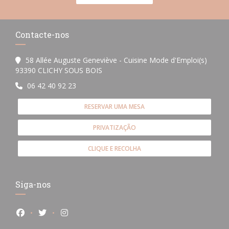
Contacte-nos
58 Allée Auguste Geneviève - Cuisine Mode d'Emploi(s)
((abre numa nova janela))
93390 CLICHY SOUS BOIS
06 42 40 92 23
RESERVAR UMA MESA
PRIVATIZAÇÃO
CLIQUE E RECOLHA
Siga-nos
Facebook ((abre numa nova janela))
Twitter ((abre numa nova janela))
Instagram ((abre numa nova janela))