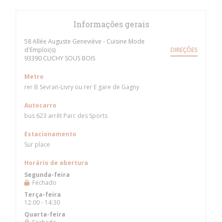
Informações gerais
58 Allée Auguste Geneviève - Cuisine Mode
d'Emploi(s)
DIREÇÕES
((abre numa nova janela))
93390 CLICHY SOUS BOIS
Metro
rer B Sevran-Livry ou rer E gare de Gagny
Autocarro
bus 623 arrêt Parc des Sports
Estacionamento
Sur place
Horário de abertura
Segunda-feira
Fechado
Terça-feira
12:00 - 14:30
Quarta-feira