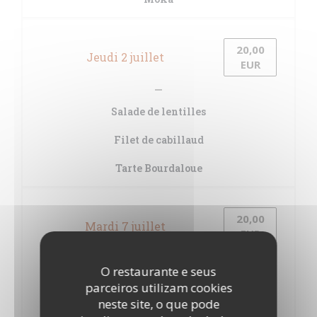
20,00
Jeudi 2 juillet
EUR
Salade de lentilles
Filet de cabillaud
Tarte Bourdaloue
20,00
Mardi 7 juillet
EUR
O restaurante e seus
Salade de pommes de terre
parceiros utilizam cookies
neste site, o que pode
Bavette Aloyau, galettes de pommes de terre