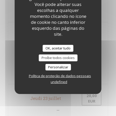
Você pode alterar suas
Dos de Merlu, pâtes fraîches, tian de légulmes
escolhas a qualquer
Panna Cotta caramel beurre salé
momento clicando no ícone
de cookie no canto inferior
esquerdo das páginas do
site.
20,00
Mardi 21 juillet
EUR
OK, aceitar tudo
Tarte à l'oignon
Proíbe todos cookies
Tajine de veau, boulgour
Personalizar
Política de proteção de dados pessoais
Opéra
undefined
20,00
Jeudi 23 juillet
EUR