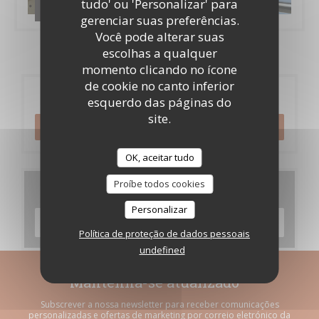
tudo' ou 'Personalizar' para
Les brigades
gerenciar suas preferências.
Você pode alterar suas
escolhas a qualquer
momento clicando no ícone
de cookie no canto inferior
Reserva
esquerdo das páginas do
site.
RESERVAR UMA MESA
OK, aceitar tudo
Proíbe todos cookies
Menus
Personalizar
DESCUBRA O NOSSO MENU
Política de proteção de dados pessoais
undefined
Mantenha-se atualizado
*
Subscrever a nossa newsletter para receber comunicações
personalizadas e ofertas de marketing por correio eletrónico da