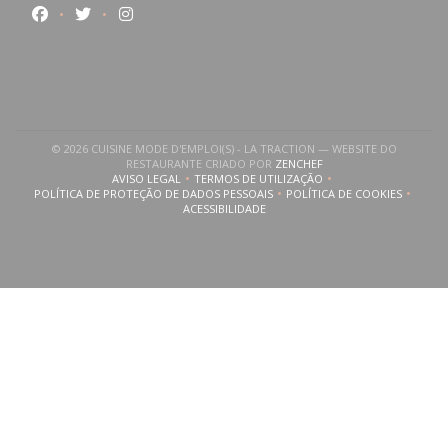
Facebook ((abre numa nova janela))
Twitter ((abre numa nova janela))
Instagram ((abre numa nova janela))
© 2026 CUISINE MODE D'EMPLOI(S) - LA TRACTION — WEBSITE DO
((ABRE NUMA NOVA JANE
RESTAURANTE CRIADO POR
ZENCHEF
AVISO LEGAL
TERMOS DE UTILIZAÇÃO
((ABRE NUMA NOVA JANELA))
((ABRE NUMA NOVA JANELA))
POLÍTICA DE PROTEÇÃO DE DADOS PESSOAIS
POLÍTICA DE COOKIES
((ABRE NUMA NOVA JANELA))
((ABRE NUMA NOVA
ACESSIBILIDADE
((ABRE NUMA NOVA JANELA))