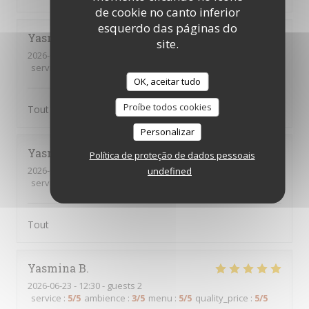
de cookie no canto inferior
esquerdo das páginas do
Yasmina
B
site.
2026-07-07
- 12:30 - guests 3
service
:
5
/5
ambience
:
5
/5
menu
:
5
/5
quality_price
:
5
/5
OK, aceitar tudo
Proíbe todos cookies
Tout était parfait comme d’habitude
Personalizar
Yasmina
B
Política de proteção de dados pessoais
2026-07-02
- 12:45 - guests 4
undefined
service
:
5
/5
ambience
:
4
/5
menu
:
5
/5
quality_price
:
5
/5
Tout
Yasmina
B
2026-06-23
- 12:30 - guests 2
service
:
5
/5
ambience
:
3
/5
menu
:
5
/5
quality_price
:
5
/5