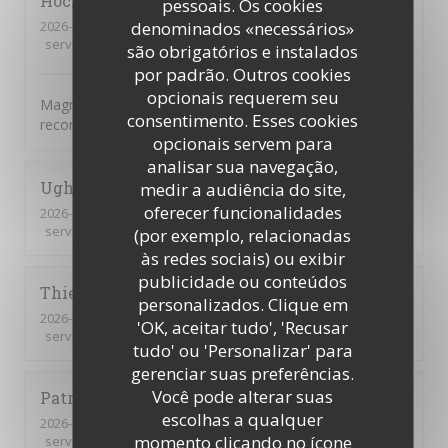
Hocine
B
pessoais. Os cookies
2026-07-16
- 12:30 - guests 7
denominados «necessários»
service
:
5
/5
ambience
:
5
/5
menu
:
5
/5
quality_price
:
5
/5
são obrigatórios e instalados
por padrão. Outros cookies
opcionais requerem seu
Magnifique, tout était parfait. L’accueil la présentation je
consentimento. Esses cookies
recommande encore merci
opcionais servem para
analisar sua navegação,
Ughetto
Z
medir a audiência do site,
oferecer funcionalidades
2026-07-21
- 12:15 - guests 2
service
:
5
/5
ambience
:
5
/5
menu
:
5
/5
quality_price
:
5
/5
(por exemplo, relacionadas
às redes sociais) ou exibir
publicidade ou conteúdos
Thierry
B
personalizados. Clique em
2026-07-09
- 12:30 - guests 2
'OK, aceitar tudo', 'Recusar
service
:
5
/5
ambience
:
5
/5
menu
:
5
/5
quality_price
:
5
/5
tudo' ou 'Personalizar' para
gerenciar suas preferências.
Você pode alterar suas
Patrick
Q
escolhas a qualquer
2026-07-09
- 12:15 - guests 16
momento clicando no ícone
service
:
5
/5
ambience
:
5
/5
menu
:
5
/5
quality_price
:
5
/5