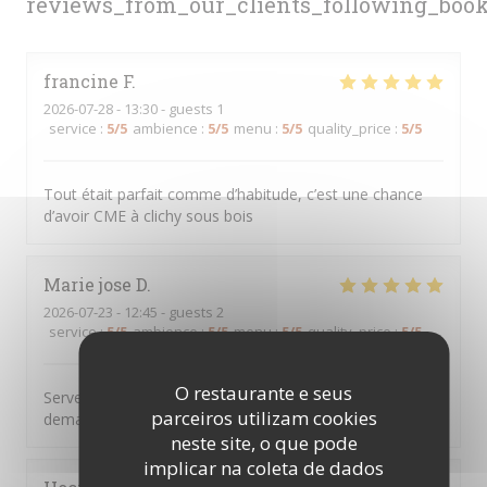
reviews_from_our_clients_following_boo
francine
F
2026-07-28
- 13:30 - guests 1
service
:
5
/5
ambience
:
5
/5
menu
:
5
/5
quality_price
:
5
/5
Tout était parfait comme d’habitude, c’est une chance
d’avoir CME à clichy sous bois
Marie jose
D
2026-07-23
- 12:45 - guests 2
service
:
5
/5
ambience
:
5
/5
menu
:
5
/5
quality_price
:
5
/5
O restaurante e seus
Serveur aux petits soins cuisine très bonne on ne
parceiros utilizam cookies
demande qu’à y revenir
neste site, o que pode
implicar na coleta de dados