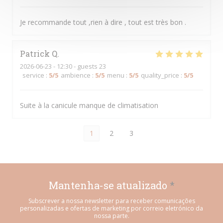
Je recommande tout ,rien à dire , tout est très bon .
Patrick
Q
2026-06-23
- 12:30 - guests 23
service
:
5
/5
ambience
:
5
/5
menu
:
5
/5
quality_price
:
5
/5
Suite à la canicule manque de climatisation
1
2
3
Mantenha-se atualizado
*
Subscrever a nossa newsletter para receber comunicações
personalizadas e ofertas de marketing por correio eletrónico da
nossa parte.