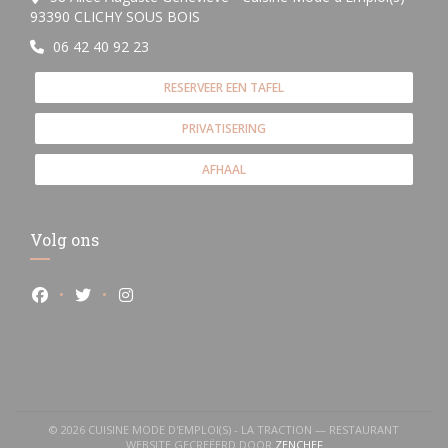
((opent in een nieuw venster))
93390 CLICHY SOUS BOIS
06 42 40 92 23
RESERVEER EEN TAFEL
PRIVATISERING
AFHAAL
Volg ons
Facebook ((opent in een nieuw venster))
Twitter ((opent in een nieuw venster))
Instagram ((opent in een nieuw venster))
© 2026 CUISINE MODE D'EMPLOI(S) - LA TRACTION — RESTAURANT
((OPENT IN EEN NIEUW 
WEBSITE GECREËERD DOOR
ZENCHEF