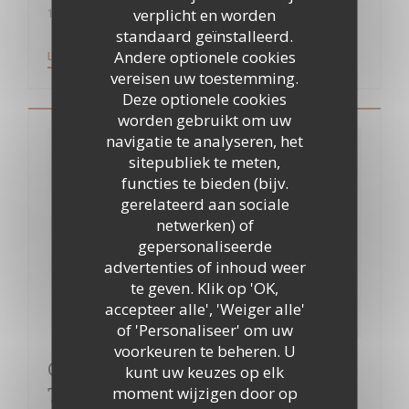
verplicht en worden
10/07/2018
standaard geïnstalleerd.
Andere optionele cookies
((OPENT IN EEN NIEUW VENSTER))
LEES HET ARTIKEL
vereisen uw toestemming.
Deze optionele cookies
worden gebruikt om uw
navigatie te analyseren, het
sitepubliek te meten,
functies te bieden (bijv.
gerelateerd aan sociale
netwerken) of
gepersonaliseerde
advertenties of inhoud weer
te geven. Klik op 'OK,
accepteer alle', 'Weiger alle'
of 'Personaliseer' om uw
voorkeuren te beheren. U
Clichy-sous-Bois : après l’école
kunt uw keuzes op elk
moment wijzigen door op
Thierry Marx, le restaurant