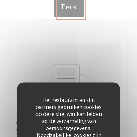
Pers
Het restaurant en zijn
partners gebruiken cookies
op deze site, wat kan leiden
tot de verzameling van
Cuisine mode d'emploi(s) à Clichy,
persoonsgegevens.
La banlieue bien dans son assiette
'Noodzakelijke' cookies zijn