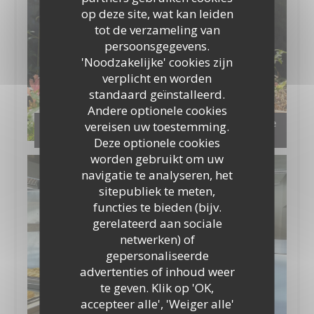
op deze site, wat kan leiden
tot de verzameling van
persoonsgegevens.
'Noodzakelijke' cookies zijn
verplicht en worden
standaard geïnstalleerd.
Andere optionele cookies
Notre jardin aromatique en permaculture et le
vereisen uw toestemming.
compost
Deze optionele cookies
worden gebruikt om uw
navigatie te analyseren, het
sitepubliek te meten,
functies te bieden (bijv.
gerelateerd aan sociale
netwerken) of
gepersonaliseerde
advertenties of inhoud weer
te geven. Klik op 'OK,
accepteer alle', 'Weiger alle'