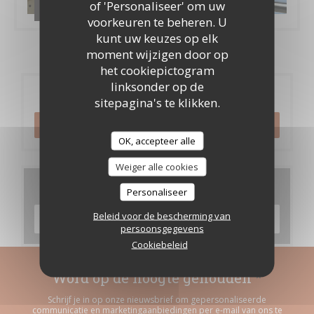
of 'Personaliseer' om uw
Les brigades
voorkeuren te beheren. U
kunt uw keuzes op elk
moment wijzigen door op
het cookiepictogram
linksonder op de
Reservering
sitepagina's te klikken.
RESERVEER EEN TAFEL
OK, accepteer alle
Weiger alle cookies
Menu's
Personaliseer
Beleid voor de bescherming van
ONTDEK ONS MENU
persoonsgegevens
Cookiebeleid
Word op de hoogte gehouden
*
Schrijf je in op onze nieuwsbrief om gepersonaliseerde
communicatie en marketingaanbiedingen per e-mail van ons te