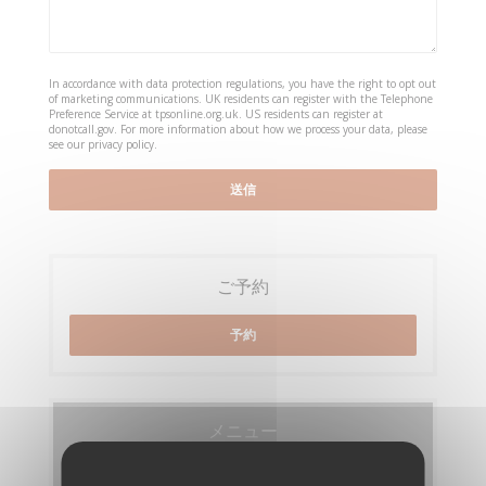
In accordance with data protection regulations, you have the right to opt out
of marketing communications. UK residents can register with the Telephone
Preference Service at
tpsonline.org.uk
. US residents can register at
donotcall.gov
. For more information about how we process your data, please
see our
privacy policy
.
ご予約
予約
メニュー
メニューを発見する