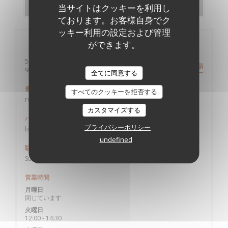
当サイトはクッキーを利用し
ております。お客様自身でク
ッキー利用の設定および管理
店舗情報
ができます。
58 Allée Auguste Geneviève - Cuisine Mode d'Emploi(s)
道順
((新しいウィンドウで開きます))
93390 CLICHY SOUS BOIS
全てに同意する
最寄り駅
すべてのクッキーを拒否する
rer B Sevran-Livry ou rer E gare de Gagny
カスタマイズする
バス
プライバシーポリシー
bus 623 arrêt Parc des Sports
undefined
駐車場
Sur place
営業時間
月曜日
閉じています
火曜日
12:00 - 14:30