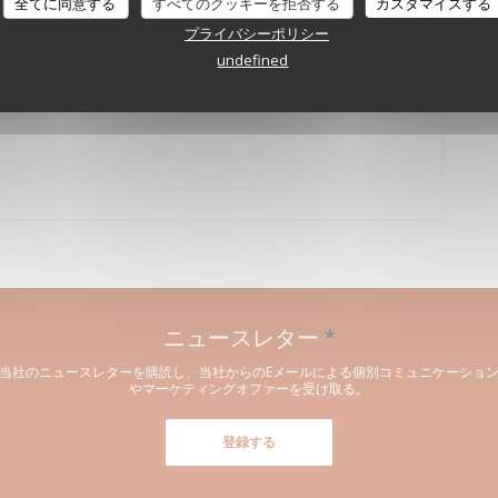
全てに同意する
すべてのクッキーを拒否する
カスタマイズする
プライバシーポリシー
: après l’école Thierry Marx, le
undefined
で開きます))
ニュースレター
*
当社のニュースレターを購読し、当社からのEメールによる個別コミュニケーショ
やマーケティングオファーを受け取る。
登録する