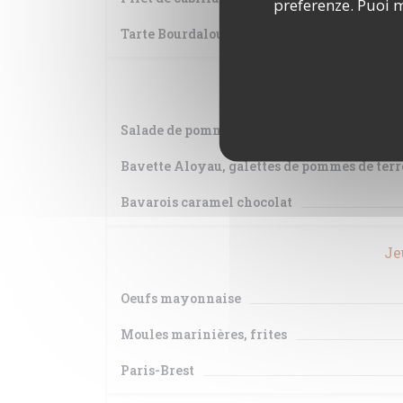
preferenze. Puoi m
Tarte Bourdaloue
Mar
Salade de pommes de terre
Bavette Aloyau, galettes de pommes de terr
Bavarois caramel chocolat
Je
Oeufs mayonnaise
Moules marinières, frites
Paris-Brest