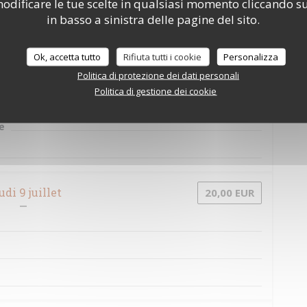
odificare le tue scelte in qualsiasi momento cliccando su
in basso a sinistra delle pagine del sito.
Ok, accetta tutto
Rifiuta tutti i cookie
Personalizza
di 7 juillet
20,00 EUR
Politica di protezione dei dati personali
Politica di gestione dei cookie
e
udi 9 juillet
20,00 EUR