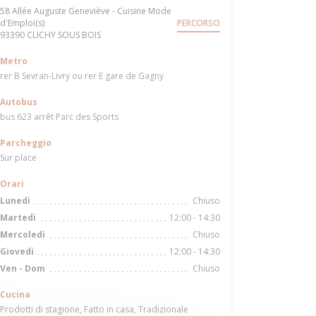
58 Allée Auguste Geneviève - Cuisine Mode
d'Emploi(s)
PERCORSO
((apre una nuova finestra))
93390 CLICHY SOUS BOIS
Metro
rer B Sevran-Livry ou rer E gare de Gagny
Autobus
bus 623 arrêt Parc des Sports
Parcheggio
Sur place
Orari
Chiuso
Lunedi
12:00 - 14:30
Martedi
Chiuso
Mercoledi
12:00 - 14:30
Giovedi
Chiuso
Ven
-
Dom
Cucina
Prodotti di stagione, Fatto in casa, Tradizionale