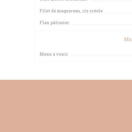
Filet de maquereau, riz créole
Flan pâtissier
Mar
Menu à venir