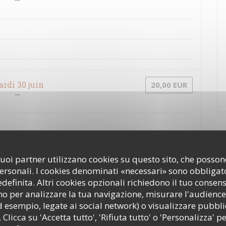
rdi 30 juin
20,00 EUR
i suoi partner utilizzano cookies su questo sito, che poss
personali. I cookies denominati «necessari» sono obbligator
udi 2 juillet
20,00 EUR
efinita. Altri cookies opzionali richiedono il tuo consen
o per analizzare la tua navigazione, misurare l'audience 
d esempio, legate ai social network) o visualizzare pubbli
 Clicca su 'Accetta tutto', 'Rifiuta tutto' o 'Personalizza' pe