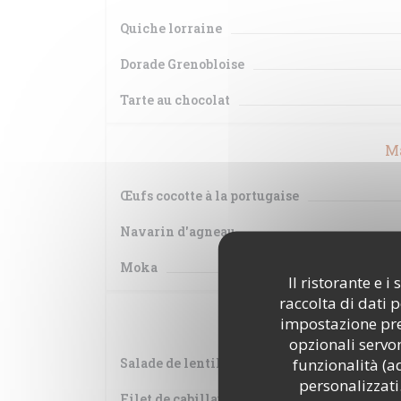
Quiche lorraine
Dorade Grenobloise
Tarte au chocolat
Ma
Œufs cocotte à la portugaise
Navarin d'agneau
Moka
Il ristorante e 
raccolta di dati 
Je
impostazione pred
opzionali servon
funzionalità (a
Salade de lentilles
personalizzati.
Filet de cabillaud