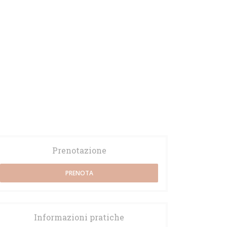
 16 juillet
Mardi 21 juillet
Jeudi 23 juillet
Mardi 28 juillet
Prenotazione
PRENOTA
Informazioni pratiche