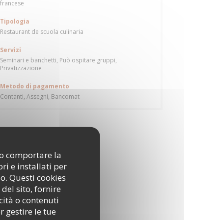
francese
Tipologia
Restaurant de scuola culinaria
Servizi
Seminari e banchetti, Può ospitare gruppi,
Privatizzazione
Metodo di pagamento
Contanti, Assegni, Bancomat
ono comportare la
i e installati per
so. Questi cookies
del sito, fornire
cità o contenuti
r gestire le tue