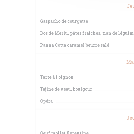
Jeu
Gaspacho de courgette
Dos de Merlu, pâtes fraîches, tian de légulm
Panna Cotta caramel beurre salé
Mar
Tarte à l'oignon
Tajine de veau, boulgour
Opéra
Jeu
Oeuf mollet florentine