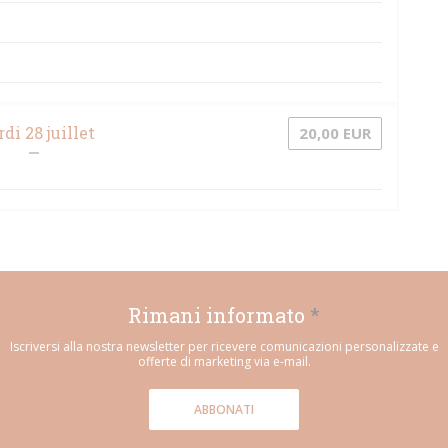
di 28 juillet
20,00 EUR
Rimani informato
*
Iscriversi alla nostra newsletter per ricevere comunicazioni personalizzate e
offerte di marketing via e-mail.
ABBONATI