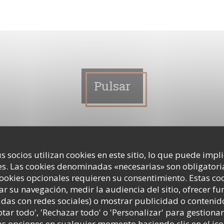
Pulsar
ploi(s) à Clichy, La banlieue bien
s socios utilizan cookies en este sitio, lo que puede impl
s. Las cookies denominadas «necesarias» son obligatoria
cookies opcionales requieren su consentimiento. Estas co
ar su navegación, medir la audiencia del sitio, ofrecer f
adas con redes sociales) o mostrar publicidad o contenid
NA NUEVA VENTANA))
ptar todo', 'Rechazar todo' o 'Personalizar' para gestionar
 opciones en cualquier momento haciendo clic en el ico