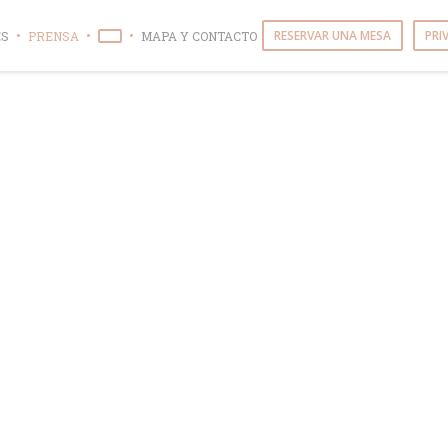
RESERVAR UNA MESA
PRI
ES
PRENSA
MAPA Y CONTACTO
((ABRE EN UNA NUEVA VENTANA))