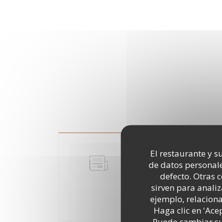
Cuisine mode d'em
El restaurante y su
dans son assiette
de datos personale
defecto. Otras 
10/07/2018
sirven para analiz
ejemplo, relacion
((ABRE EN U
LEA EL ARTICULO
Haga clic en 'Ace
Puede cambiar sus