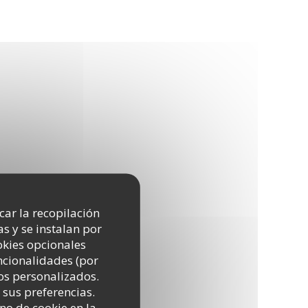
icar la recopilación
s y se instalan por
okies opcionales
uncionalidades (por
os personalizados.
 sus preferencias.
no de cookie en la