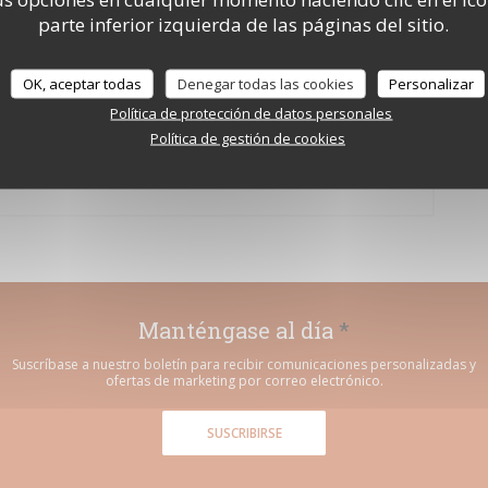
parte inferior izquierda de las páginas del sitio.
: après l’école Thierry Marx, le
OK, aceptar todas
Denegar todas las cookies
Personalizar
Política de protección de datos personales
Política de gestión de cookies
NA NUEVA VENTANA))
Manténgase al día
*
Suscríbase a nuestro boletín para recibir comunicaciones personalizadas y
ofertas de marketing por correo electrónico.
SUSCRIBIRSE