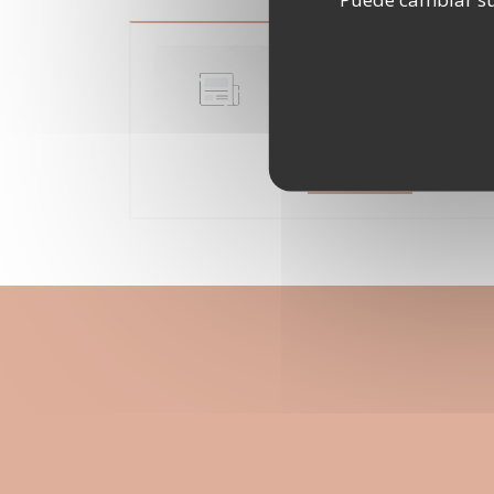
Clichy-sous-Bois 
restaurant
15/05/2018
((ABRE EN U
LEA EL ARTICULO