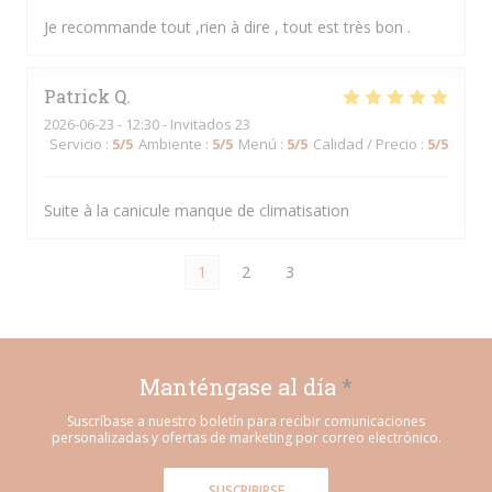
Je recommande tout ,rien à dire , tout est très bon .
Patrick
Q
2026-06-23
- 12:30 - Invitados 23
Servicio
:
5
/5
Ambiente
:
5
/5
Menú
:
5
/5
Calidad / Precio
:
5
/5
Suite à la canicule manque de climatisation
1
2
3
Manténgase al día
*
Suscríbase a nuestro boletín para recibir comunicaciones
personalizadas y ofertas de marketing por correo electrónico.
SUSCRIBIRSE