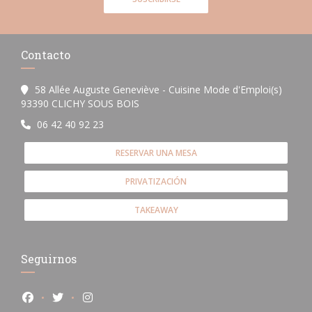
Contacto
58 Allée Auguste Geneviève - Cuisine Mode d'Emploi(s)
((abre en una nueva ventana))
93390 CLICHY SOUS BOIS
06 42 40 92 23
RESERVAR UNA MESA
PRIVATIZACIÓN
TAKEAWAY
Seguirnos
Facebook ((abre en una nueva ventana))
Twitter ((abre en una nueva ventana))
Instagram ((abre en una nueva ventana))