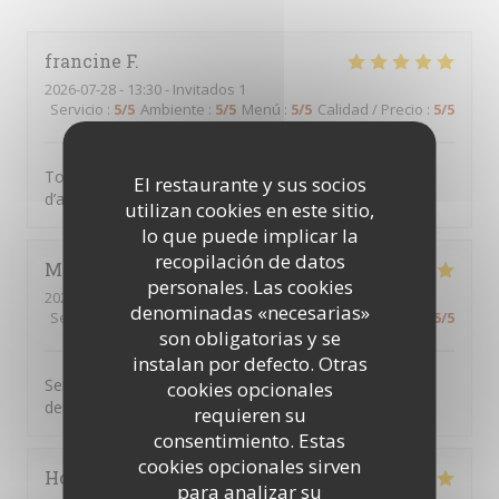
francine
F
2026-07-28
- 13:30 - Invitados 1
Servicio
:
5
/5
Ambiente
:
5
/5
Menú
:
5
/5
Calidad / Precio
:
5
/5
Tout était parfait comme d’habitude, c’est une chance
El restaurante y sus socios
d’avoir CME à clichy sous bois
utilizan cookies en este sitio,
lo que puede implicar la
recopilación de datos
Marie jose
D
personales. Las cookies
2026-07-23
- 12:45 - Invitados 2
denominadas «necesarias»
Servicio
:
5
/5
Ambiente
:
5
/5
Menú
:
5
/5
Calidad / Precio
:
5
/5
son obligatorias y se
instalan por defecto. Otras
Serveur aux petits soins cuisine très bonne on ne
cookies opcionales
demande qu’à y revenir
requieren su
consentimiento. Estas
cookies opcionales sirven
Hocine
B
para analizar su