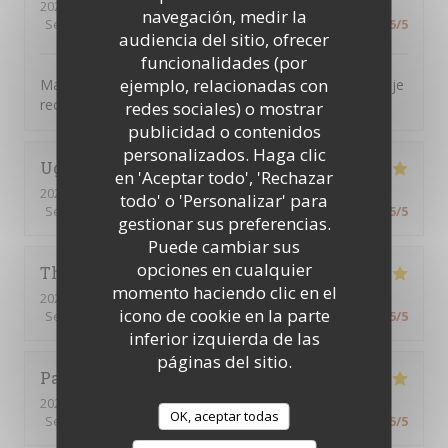
2026-07-16
- 12:30 - Invitados 7
navegación, medir la
Servicio
:
5
/5
Ambiente
:
5
/5
Menú
:
5
/5
Calidad / Precio
:
5
/5
audiencia del sitio, ofrecer
funcionalidades (por
ejemplo, relacionadas con
Magnifique, tout était parfait. L’accueil la présentation je
recommande encore merci
redes sociales) o mostrar
publicidad o contenidos
personalizados. Haga clic
Ughetto
Z
en 'Aceptar todo', 'Rechazar
2026-07-21
- 12:15 - Invitados 2
todo' o 'Personalizar' para
Servicio
:
5
/5
Ambiente
:
5
/5
Menú
:
5
/5
Calidad / Precio
:
5
/5
gestionar sus preferencias.
Puede cambiar sus
opciones en cualquier
Thierry
B
momento haciendo clic en el
2026-07-09
- 12:30 - Invitados 2
icono de cookie en la parte
Servicio
:
5
/5
Ambiente
:
5
/5
Menú
:
5
/5
Calidad / Precio
:
5
/5
inferior izquierda de las
páginas del sitio.
Patrick
Q
2026-07-09
- 12:15 - Invitados 16
OK, aceptar todas
Servicio
:
5
/5
Ambiente
:
5
/5
Menú
:
5
/5
Calidad / Precio
:
5
/5