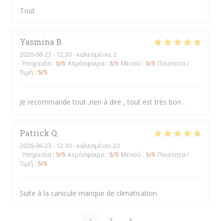
Tout
Yasmina
B
2026-06-23
- 12:30 - καλεσμένοι 2
Υπηρεσία
:
5
/5
Ατμόσφαιρα
:
3
/5
Μενού
:
5
/5
Ποιότητα /
Τιμή
:
5
/5
Je recommande tout ,rien à dire , tout est très bon .
Patrick
Q
2026-06-23
- 12:30 - καλεσμένοι 23
Υπηρεσία
:
5
/5
Ατμόσφαιρα
:
5
/5
Μενού
:
5
/5
Ποιότητα /
Τιμή
:
5
/5
Suite à la canicule manque de climatisation
1
2
3