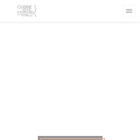
Πίνακας διαχείρισης "Μπισκότων" (Cookies)