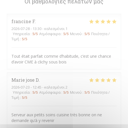
Οι βαθμολογίες πελατών μας
francine
F
2026-07-28
- 13:30 - καλεσμένοι 1
Υπηρεσία
:
5
/5
Ατμόσφαιρα
:
5
/5
Μενού
:
5
/5
Ποιότητα /
Τιμή
:
5
/5
Tout était parfait comme d’habitude, c’est une chance
d’avoir CME à clichy sous bois
Marie jose
D
2026-07-23
- 12:45 - καλεσμένοι 2
Υπηρεσία
:
5
/5
Ατμόσφαιρα
:
5
/5
Μενού
:
5
/5
Ποιότητα /
Τιμή
:
5
/5
Serveur aux petits soins cuisine très bonne on ne
demande qu’à y revenir