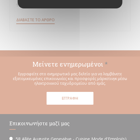
15/05/2018
((ΑΝΟΊΓΕΙ ΣΕ ΝΈΟ ΠΑΡΆΘΥΡΟ))
ΔΙΑΒΆΣΤΕ ΤΟ ΆΡΘΡΟ
Μείνετε ενημερωμένοι
*
Εγγραφείτε στο ενημερωτικό μας δελτίο για να λαμβάνετε
εξατομικευμένες επικοινωνίες και προσφορές μάρκετινγκ μέσω
ηλεκτρονικού ταχυδρομείου από εμάς.
ΕΓΓΡΑΦΉ
Επικοινωνήστε μαζί μας
58 Allée Auguste Geneviève - Cuisine Mode d'Emploi(s)