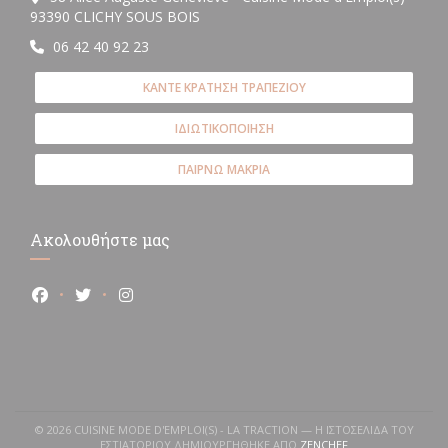
((ανοίγει σε νέο παράθυρο))
93390 CLICHY SOUS BOIS
06 42 40 92 23
ΚΆΝΤΕ ΚΡΆΤΗΣΗ ΤΡΑΠΕΖΙΟΎ
ΙΔΙΩΤΙΚΟΠΟΊΗΣΗ
ΠΑΊΡΝΩ ΜΑΚΡΙΆ
Ακολουθήστε μας
Facebook ((ανοίγει σε νέο παράθυρο))
Twitter ((ανοίγει σε νέο παράθυρο))
Instagram ((ανοίγει σε νέο παράθυρο))
© 2026 CUISINE MODE D'EMPLOI(S) - LA TRACTION — Η ΙΣΤΟΣΕΛΊΔΑ ΤΟΥ
((ΑΝΟΊΓΕΙ ΣΕ ΝΈΟ 
ΕΣΤΙΑΤΟΡΊΟΥ ΔΗΜΙΟΥΡΓΉΘΗΚΕ ΑΠΌ
ZENCHEF