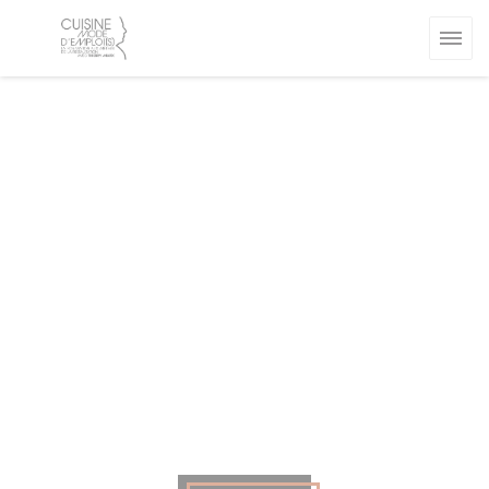
Πίνακας διαχείρισης "Μπισκότων" (Cookies)