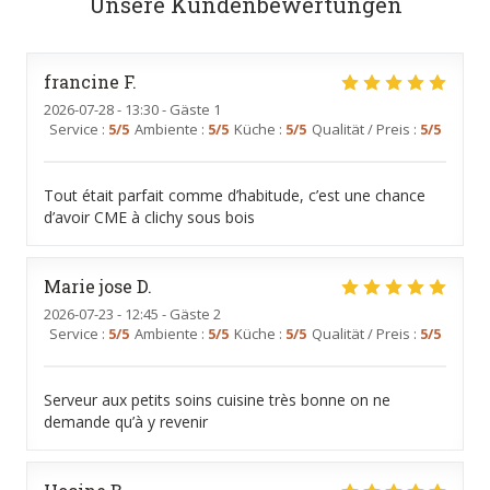
Unsere Kundenbewertungen
francine
F
2026-07-28
- 13:30 - Gäste 1
Service
:
5
/5
Ambiente
:
5
/5
Küche
:
5
/5
Qualität / Preis
:
5
/5
Tout était parfait comme d’habitude, c’est une chance
d’avoir CME à clichy sous bois
Marie jose
D
2026-07-23
- 12:45 - Gäste 2
Service
:
5
/5
Ambiente
:
5
/5
Küche
:
5
/5
Qualität / Preis
:
5
/5
Serveur aux petits soins cuisine très bonne on ne
demande qu’à y revenir