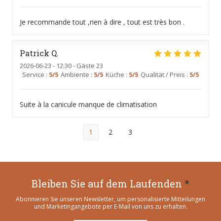
Je recommande tout ,rien à dire , tout est très bon .
Patrick
Q
2026-06-23
- 12:30 - Gäste 23
Service
:
5
/5
Ambiente
:
5
/5
Küche
:
5
/5
Qualität / Preis
:
5
/5
Suite à la canicule manque de climatisation
1
2
3
Bleiben Sie auf dem Laufenden
*
Abonnieren Sie unseren Newsletter, um personalisierte Mitteilungen
und Marketingangebote per E-Mail von uns zu erhalten.