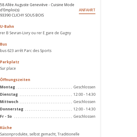
58 Allée Auguste Geneviève - Cuisine Mode
d'Emploi(s)
ANFAHRT
((öffnet ein neues Fenster))
93390 CLICHY SOUS BOIS
U-Bahn
rer B Sevran-Livry ou rer E gare de Gagny
Bus
bus 623 arrêt Parc des Sports
Parkplatz
Sur place
Öffnungszeiten
Geschlossen
Montag
12:00 - 14:30
Dienstag
Geschlossen
Mittwoch
12:00 - 14:30
Donnerstag
Geschlossen
Fr
-
So
Küche
Saisonprodukte, selbst gemacht, Traditionelle