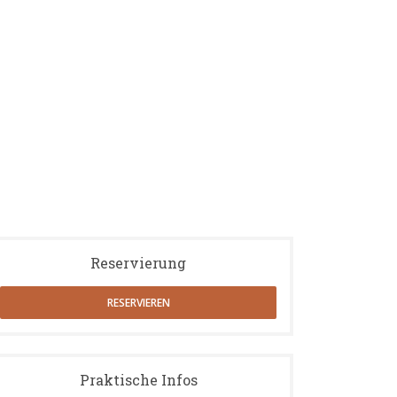
 16 juillet
Mardi 21 juillet
Jeudi 23 juillet
Mardi 28 juillet
Reservierung
RESERVIEREN
Praktische Infos