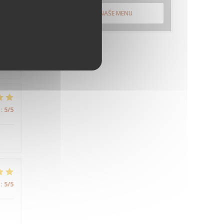
OBJEVTE NAŠE MENU
:
5
/5
:
5
/5
:
5
/5
:
5
/5