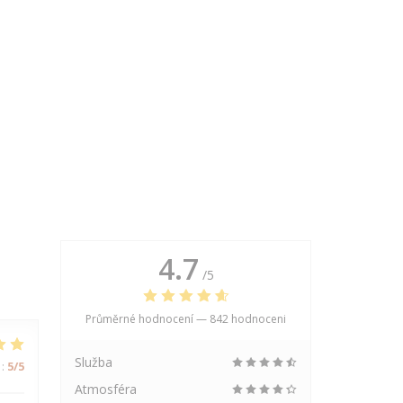
4.7
/5
Průměrné hodnocení —
842 hodnoceni
Služba
:
5
/5
Atmosféra