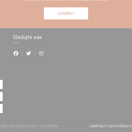
ODEBÍRAT
Sledujte nás
Facebook ((otevře se v novém okně))
Twitter ((otevře se v novém okně))
Instagram ((otevře se v novém okně))
STRÁNKY RESTAURACE BYLY VYTVOŘENY
ODMÍTNUTÍ ODPOVĚDNOS
((OTEVŘE S