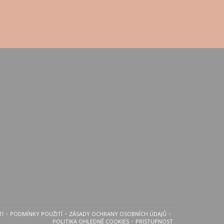
TI
PODMÍNKY POUŽITÍ
ZÁSADY OCHRANY OSOBNÍCH ÚDAJŮ
E V NOVÉM OKNĚ))
((OTEVŘE SE V NOVÉM OKNĚ))
((OTEVŘE SE V NOVÉM OKNĚ))
POLITIKA OHLEDNĚ COOKIES
PRISTUPNOST