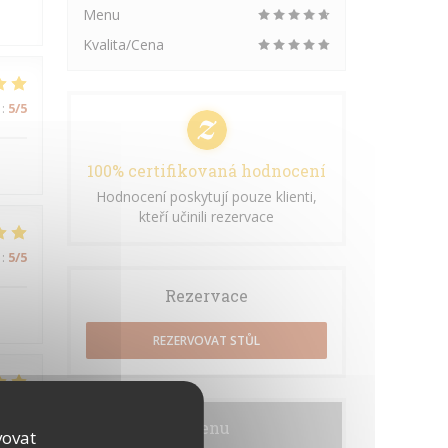
Menu
Kvalita/Cena
:
5
/5
100% certifikovaná hodnocení
Hodnocení poskytují pouze klienti,
kteří učinili rezervace
:
5
/5
Rezervace
REZERVOVAT STŮL
:
5
/5
Menu
vovat