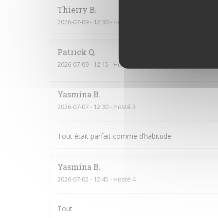
Thierry
B
2026-07-09
- 12:30 - Hosté 2
Patrick
Q
2026-07-09
- 12:15 - Hosté 16
Yasmina
B
2026-07-07
- 12:30 - Hosté 3
Tout était parfait comme d’habitude
Yasmina
B
2026-07-02
- 12:45 - Hosté 4
Tout