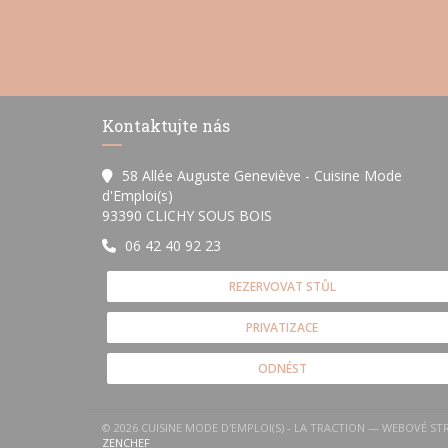
Kontaktujte nás
58 Allée Auguste Geneviève - Cuisine Mode
d'Emploi(s)
((otevře se v novém okně))
93390 CLICHY SOUS BOIS
06 42 40 92 23
REZERVOVAT STŮL
PRIVATIZACE
ODNÉST
© 2026 CUISINE MODE D'EMPLOI(S) - LA TRACTION — WEBOVÉ 
((OTEVŘE SE V NOVÉM OKNĚ))
ZENCHEF