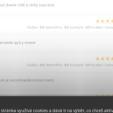
nce d’avoir CME à clichy sous bois
Služba
:
5
/5
Atmosféra
:
5
/5
Kuchyně
:
5
/5
Kvalita / Cena
demande qu’à y revenir
Služba
:
5
/5
Atmosféra
:
5
/5
Kuchyně
:
5
/5
Kvalita / Cena
ntation je recommande encore merci
Služba
:
5
/5
Atmosféra
:
5
/5
Kuchyně
:
5
/5
Kvalita / Cena
 stránka využívá cookies a dává ti na výběr, co chceš akti