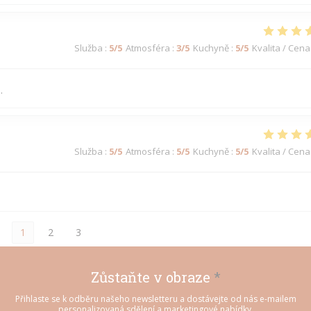
Služba
:
5
/5
Atmosféra
:
3
/5
Kuchyně
:
5
/5
Kvalita / Cena
.
Služba
:
5
/5
Atmosféra
:
5
/5
Kuchyně
:
5
/5
Kvalita / Cena
1
2
3
Zůstaňte v obraze
*
Přihlaste se k odběru našeho newsletteru a dostávejte od nás e-mailem
personalizovaná sdělení a marketingové nabídky.