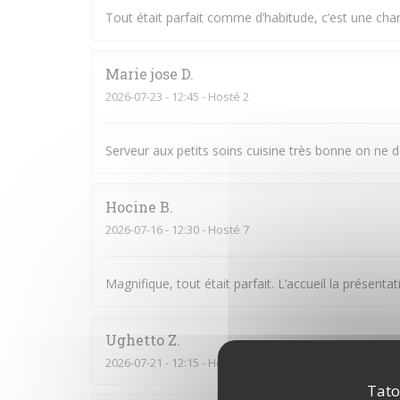
Tout était parfait comme d’habitude, c’est une cha
Marie jose
D
2026-07-23
- 12:45 - Hosté 2
Serveur aux petits soins cuisine très bonne on ne 
Hocine
B
2026-07-16
- 12:30 - Hosté 7
Magnifique, tout était parfait. L’accueil la prése
Ughetto
Z
2026-07-21
- 12:15 - Hosté 2
Tato