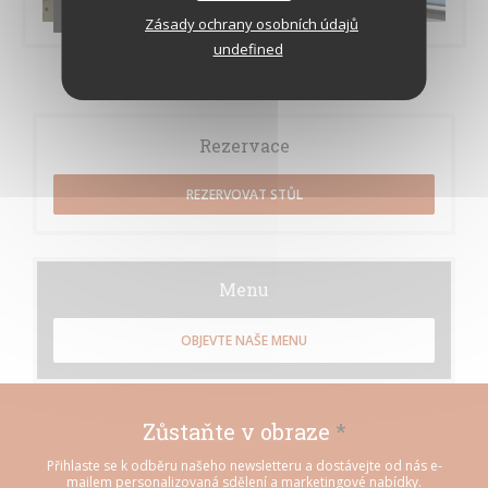
Les brigades
Zásady ochrany osobních údajů
undefined
Rezervace
REZERVOVAT STŮL
Menu
OBJEVTE NAŠE MENU
Zůstaňte v obraze
*
Přihlaste se k odběru našeho newsletteru a dostávejte od nás e-
mailem personalizovaná sdělení a marketingové nabídky.