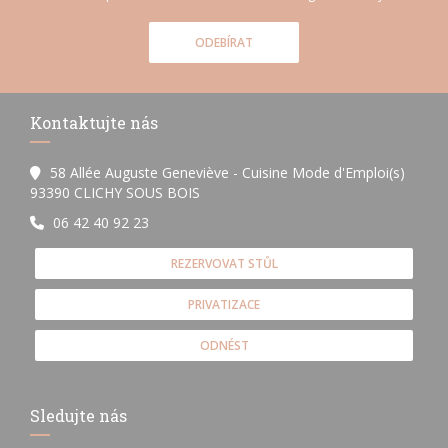
ODEBÍRAT
Kontaktujte nás
58 Allée Auguste Geneviève - Cuisine Mode d'Emploi(s)
((otevře se v novém okně))
93390 CLICHY SOUS BOIS
06 42 40 92 23
REZERVOVAT STŮL
PRIVATIZACE
ODNÉST
Sledujte nás