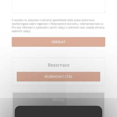
V souladu se zákonem o ochraně spotřebitele máte právo odmítnout
marketingová volání registrací v Robinsonově seznamu:
robinsonseznam.cz
.
Pro více informací o zpracování vašich údajů si přečtěte naše
zásady ochrany
osobních údajů
.
Rezervace
REZERVOVAT STŮL
Menu
OBJEVTE NAŠE MENU