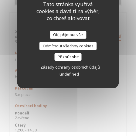
Tato stránka využívá
cookies a dává ti na výběr,
co chceš aktivovat
Obecné informace
58 Allée Auguste Geneviève - Cuisine Mode
OK, přijmout vše
d'Emploi(s)
NASMĚROVÁNÍ
((otevře se v novém okně))
93390 CLICHY SOUS BOIS
Odmítnout všechny cookies
Metro
Přizpůsobit
rer B Sevran-Livry ou rer E gare de Gagny
Zásady ochrany osobních údajů
Autobus
undefined
bus 623 arrêt Parc des Sports
Parkování
Sur place
Otevírací hodiny
Pondělí
Zavřeno
Úterý
12:00 - 14:30