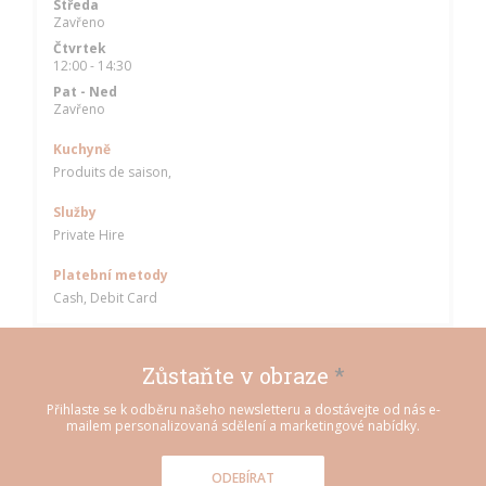
Středa
Zavřeno
Čtvrtek
12:00 - 14:30
Pat
-
Ned
Zavřeno
Kuchyně
Produits de saison,
Služby
Private Hire
Platební metody
Cash, Debit Card
Zůstaňte v obraze
*
Přihlaste se k odběru našeho newsletteru a dostávejte od nás e-
mailem personalizovaná sdělení a marketingové nabídky.
ODEBÍRAT