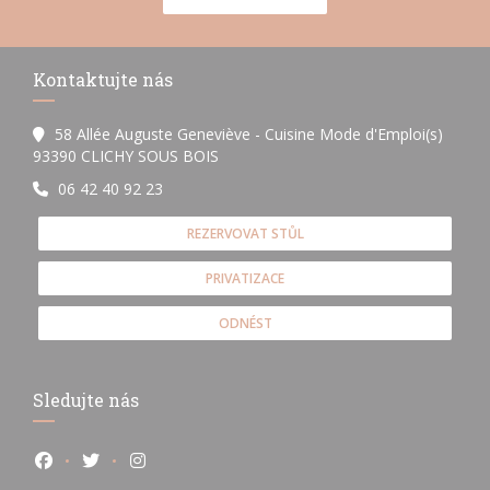
Kontaktujte nás
58 Allée Auguste Geneviève - Cuisine Mode d'Emploi(s)
((otevře se v novém okně))
93390 CLICHY SOUS BOIS
06 42 40 92 23
REZERVOVAT STŮL
PRIVATIZACE
ODNÉST
Sledujte nás
Facebook ((otevře se v novém okně))
Twitter ((otevře se v novém okně))
Instagram ((otevře se v novém okně))