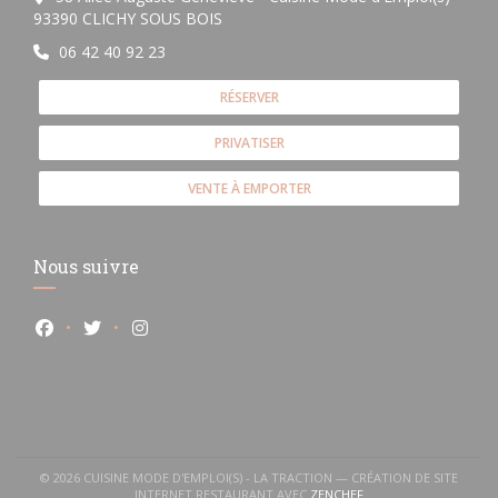
((ouvre une nouvelle fenêtre))
93390 CLICHY SOUS BOIS
06 42 40 92 23
RÉSERVER
PRIVATISER
VENTE À EMPORTER
Nous suivre
Facebook ((ouvre une nouvelle fenêtre))
Twitter ((ouvre une nouvelle fenêtre))
Instagram ((ouvre une nouvelle fenêtre))
© 2026 CUISINE MODE D'EMPLOI(S) - LA TRACTION — CRÉATION DE SITE
((OUVRE UNE NOUVELLE
INTERNET RESTAURANT AVEC
ZENCHEF