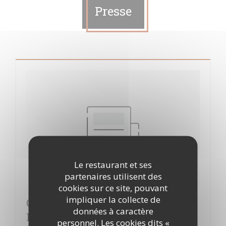
Presse
Le restaurant et ses
partenaires utilisent des
cookies sur ce site, pouvant
impliquer la collecte de
Cuisine mode d'emploi(s) à Clichy,
données à caractère
La banlieue bien dans son assiette
personnel. Les cookies dits «