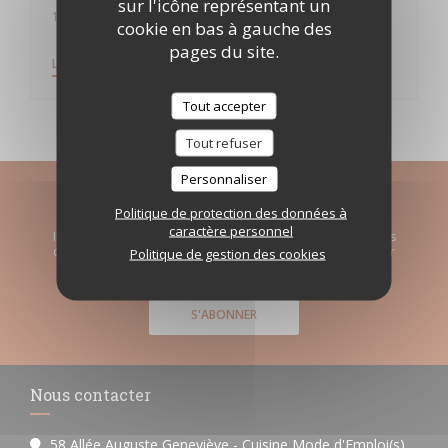
sur l'icône représentant un
15/05/2018
cookie en bas à gauche des
pages du site.
((OUVRE UNE NOUVELLE FENÊTRE))
LIRE L'ARTICLE
Tout accepter
Tout refuser
Personnaliser
Newsletter
*
Politique de protection des données à
caractère personnel
Inscrivez-vous à notre lettre d'information pour recevoir des
communications personnalisées et des offres marketing par
Politique de gestion des cookies
courriel.
S'ABONNER
Nous contacter
58 Allée Auguste Geneviève - Cuisine Mode d'Emploi(s)