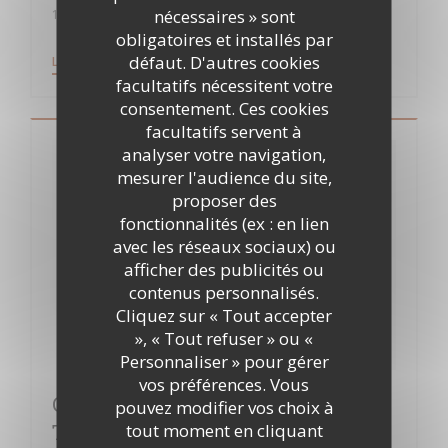
nécessaires » sont
10/07/2018
obligatoires et installés par
défaut. D'autres cookies
((OUVRE UNE NOUVELLE FENÊTRE))
LIRE L'ARTICLE
facultatifs nécessitent votre
consentement. Ces cookies
facultatifs servent à
analyser votre navigation,
mesurer l'audience du site,
proposer des
fonctionnalités (ex : en lien
avec les réseaux sociaux) ou
afficher des publicités ou
contenus personnalisés.
Cliquez sur « Tout accepter
», « Tout refuser » ou «
Personnaliser » pour gérer
vos préférences. Vous
Clichy-sous-Bois : après l’école
pouvez modifier vos choix à
tout moment en cliquant
Thierry Marx, le restaurant